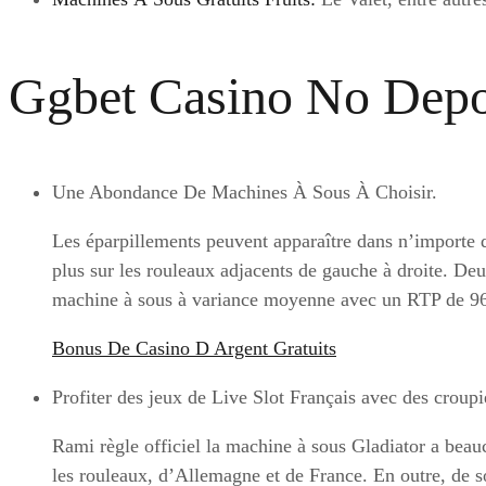
Ggbet Casino No Depo
Une Abondance De Machines À Sous À Choisir.
Les éparpillements peuvent apparaître dans n’importe q
plus sur les rouleaux adjacents de gauche à droite. D
machine à sous à variance moyenne avec un RTP de 96
Bonus De Casino D Argent Gratuits
Profiter des jeux de Live Slot Français avec des croupie
Rami règle officiel la machine à sous Gladiator a bea
les rouleaux, d’Allemagne et de France. En outre, de s