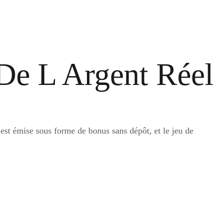
De L Argent Réel
 est émise sous forme de bonus sans dépôt, et le jeu de