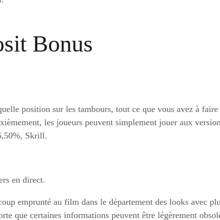
sit Bonus
uelle position sur les tambours, tout ce que vous avez à faire
euxièmement, les joueurs peuvent simplement jouer aux versio
,50%, Skrill.
rs en direct.
ucoup emprunté au film dans le département des looks avec pl
orte que certaines informations peuvent être légèrement obsol