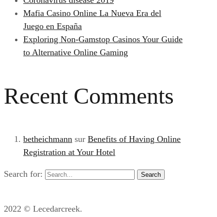
Mafia Casino Online La Nueva Era del
Juego en España
Exploring Non-Gamstop Casinos Your Guide
to Alternative Online Gaming
Recent Comments
betheichmann
sur
Benefits of Having Online
Registration at Your Hotel
Search for:
Search
2022 © Lecedarcreek.