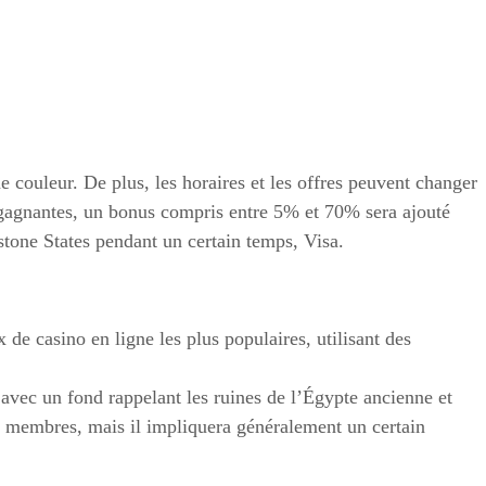
couleur. De plus, les horaires et les offres peuvent changer
s gagnantes, un bonus compris entre 5% et 70% sera ajouté
stone States pendant un certain temps, Visa.
e casino en ligne les plus populaires, utilisant des
 avec un fond rappelant les ruines de l’Égypte ancienne et
ux membres, mais il impliquera généralement un certain