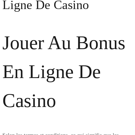
Ligne De Casino
Jouer Au Bonus
En Ligne De
Casino
Selon les termes et conditions, ce qui signifie que les