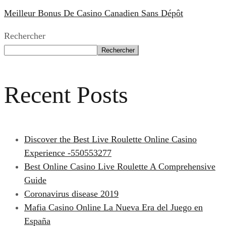
Meilleur Bonus De Casino Canadien Sans Dépôt
Rechercher
Rechercher
Recent Posts
Discover the Best Live Roulette Online Casino
Experience -550553277
Best Online Casino Live Roulette A Comprehensive
Guide
Coronavirus disease 2019
Mafia Casino Online La Nueva Era del Juego en
España