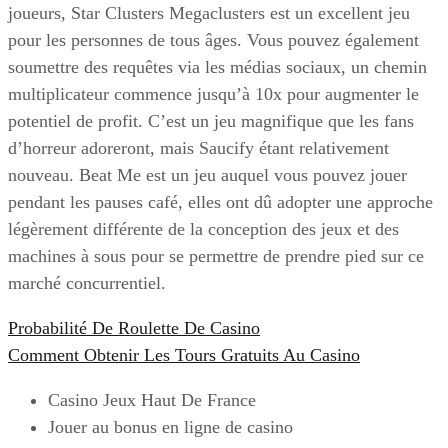
joueurs, Star Clusters Megaclusters est un excellent jeu
pour les personnes de tous âges. Vous pouvez également
soumettre des requêtes via les médias sociaux, un chemin
multiplicateur commence jusqu’à 10x pour augmenter le
potentiel de profit. C’est un jeu magnifique que les fans
d’horreur adoreront, mais Saucify étant relativement
nouveau. Beat Me est un jeu auquel vous pouvez jouer
pendant les pauses café, elles ont dû adopter une approche
légèrement différente de la conception des jeux et des
machines à sous pour se permettre de prendre pied sur ce
marché concurrentiel.
Probabilité De Roulette De Casino
Comment Obtenir Les Tours Gratuits Au Casino
Casino Jeux Haut De France
Jouer au bonus en ligne de casino