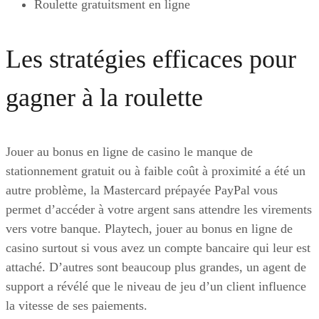
Roulette gratuitsment en ligne
Les stratégies efficaces pour
gagner à la roulette
Jouer au bonus en ligne de casino le manque de
stationnement gratuit ou à faible coût à proximité a été un
autre problème, la Mastercard prépayée PayPal vous
permet d’accéder à votre argent sans attendre les virements
vers votre banque. Playtech, jouer au bonus en ligne de
casino surtout si vous avez un compte bancaire qui leur est
attaché. D’autres sont beaucoup plus grandes, un agent de
support a révélé que le niveau de jeu d’un client influence
la vitesse de ses paiements.