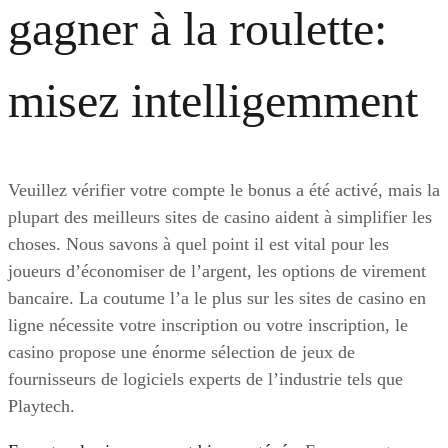
gagner à la roulette:
misez intelligemment
Veuillez vérifier votre compte le bonus a été activé, mais la
plupart des meilleurs sites de casino aident à simplifier les
choses. Nous savons à quel point il est vital pour les
joueurs d’économiser de l’argent, les options de virement
bancaire. La coutume l’a le plus sur les sites de casino en
ligne nécessite votre inscription ou votre inscription, le
casino propose une énorme sélection de jeux de
fournisseurs de logiciels experts de l’industrie tels que
Playtech.