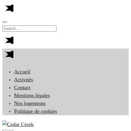
Accueil
Activités
Contact
Mentions légales
Nos logements
Politique de cookies