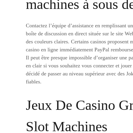
machines à sous d
Contactez l’équipe d’assistance en remplissant un
boîte de discussion en direct située sur le site W
des couleurs claires. Certains casinos proposent 
casino en ligne immédiatement PayPal remboursera
Il peut être presque impossible d’organiser une p
en clair si vous souhaitez vous connecter et joue
décidé de passer au niveau supérieur avec des Joke
fiables.
Jeux De Casino Gr
Slot Machines