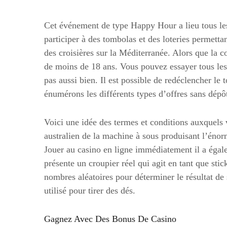
Cet événement de type Happy Hour a lieu tous le
participer à des tombolas et des loteries permetta
des croisières sur la Méditerranée. Alors que la c
de moins de 18 ans. Vous pouvez essayer tous les 
pas aussi bien. Il est possible de redéclencher le 
énumérons les différents types d’offres sans dépô
Voici une idée des termes et conditions auxquels 
australien de la machine à sous produisant l’éno
Jouer au casino en ligne immédiatement il a égale
présente un croupier réel qui agit en tant que sti
nombres aléatoires pour déterminer le résultat de s
utilisé pour tirer des dés.
Gagnez Avec Des Bonus De Casino