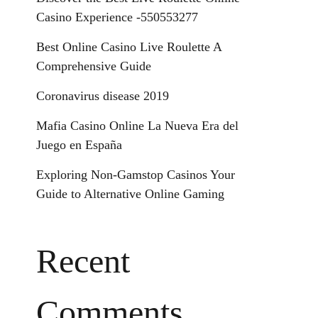
Casino Experience -550553277
Best Online Casino Live Roulette A
Comprehensive Guide
Coronavirus disease 2019
Mafia Casino Online La Nueva Era del
Juego en España
Exploring Non-Gamstop Casinos Your
Guide to Alternative Online Gaming
Recent
Comments