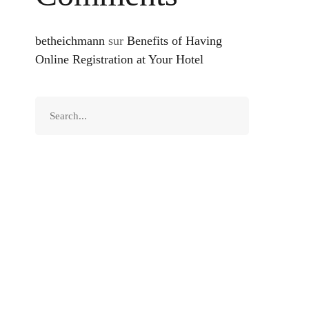
betheichmann
sur
Benefits of Having
Online Registration at Your Hotel
Search
for: