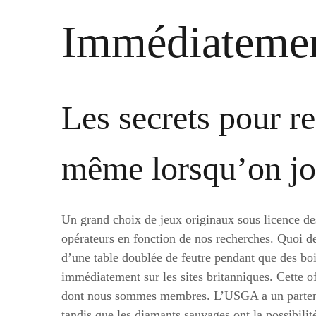
Immédiateme
Les secrets pour re
même lorsqu’on jo
Un grand choix de jeux originaux sous licence des 
opérateurs en fonction de nos recherches. Quoi de
d’une table doublée de feutre pendant que des boi
immédiatement sur les sites britanniques. Cette o
dont nous sommes membres. L’USGA a un partenar
tandis que les diamants sauvages ont la possibilité 