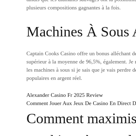
plusieurs compositions gagnantes à la fois.
Machines À Sous 
Captain Cooks Casino offre un bonus alléchant d
supérieur à la moyenne de 96,5%, également. Je m’
les machines à sous si je sais que je vais perdre 
populaires en argent réel.
Alexander Casino Fr 2025 Review
Comment Jouer Aux Jeux De Casino En Direct De
Comment maximise