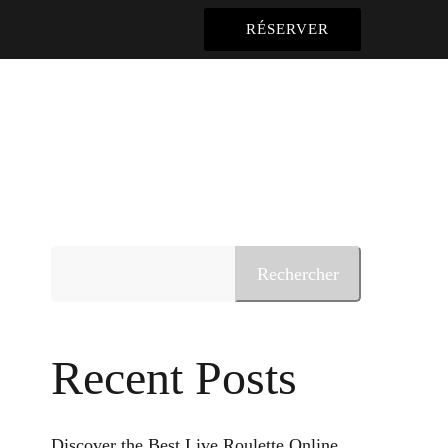
RÉSERVER
Rechercher
Recent Posts
Discover the Best Live Roulette Online