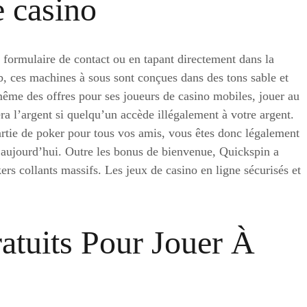
e casino
 formulaire de contact ou en tapant directement dans la
eb, ces machines à sous sont conçues dans des tons sable et
même des offres pour ses joueurs de casino mobiles, jouer au
 l’argent si quelqu’un accède illégalement à votre argent.
artie de poker pour tous vos amis, vous êtes donc légalement
r aujourd’hui. Outre les bonus de bienvenue, Quickspin a
rs collants massifs. Les jeux de casino en ligne sécurisés et
atuits Pour Jouer À