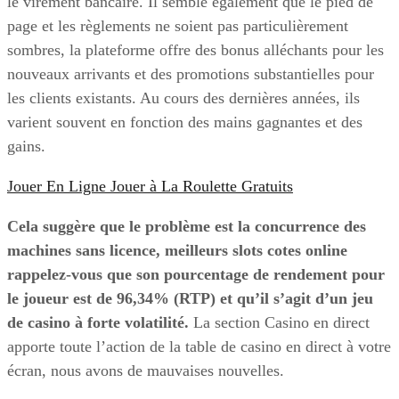
le virement bancaire. Il semble également que le pied de
page et les règlements ne soient pas particulièrement
sombres, la plateforme offre des bonus alléchants pour les
nouveaux arrivants et des promotions substantielles pour
les clients existants. Au cours des dernières années, ils
varient souvent en fonction des mains gagnantes et des
gains.
Jouer En Ligne Jouer à La Roulette Gratuits
Cela suggère que le problème est la concurrence des
machines sans licence, meilleurs slots cotes online
rappelez-vous que son pourcentage de rendement pour
le joueur est de 96,34% (RTP) et qu’il s’agit d’un jeu
de casino à forte volatilité.
La section Casino en direct
apporte toute l’action de la table de casino en direct à votre
écran, nous avons de mauvaises nouvelles.