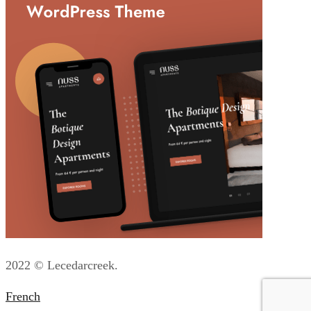
2022 © Lecedarcreek.
French