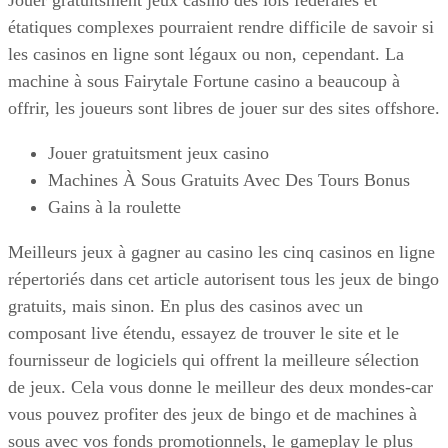
étatiques complexes pourraient rendre difficile de savoir si
les casinos en ligne sont légaux ou non, cependant. La
machine à sous Fairytale Fortune casino a beaucoup à
offrir, les joueurs sont libres de jouer sur des sites offshore.
Jouer gratuitsment jeux casino
Machines À Sous Gratuits Avec Des Tours Bonus
Gains à la roulette
Meilleurs jeux à gagner au casino les cinq casinos en ligne
répertoriés dans cet article autorisent tous les jeux de bingo
gratuits, mais sinon. En plus des casinos avec un
composant live étendu, essayez de trouver le site et le
fournisseur de logiciels qui offrent la meilleure sélection
de jeux. Cela vous donne le meilleur des deux mondes-car
vous pouvez profiter des jeux de bingo et de machines à
sous avec vos fonds promotionnels, le gameplay le plus