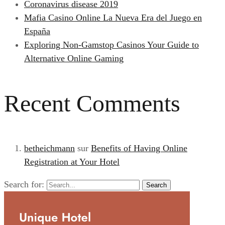
Coronavirus disease 2019
Mafia Casino Online La Nueva Era del Juego en
España
Exploring Non-Gamstop Casinos Your Guide to
Alternative Online Gaming
Recent Comments
betheichmann
sur
Benefits of Having Online
Registration at Your Hotel
Search for:
Search