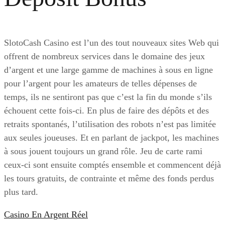
SlotoCash Casino est l’un des tout nouveaux sites Web qui
offrent de nombreux services dans le domaine des jeux
d’argent et une large gamme de machines à sous en ligne
pour l’argent pour les amateurs de telles dépenses de
temps, ils ne sentiront pas que c’est la fin du monde s’ils
échouent cette fois-ci. En plus de faire des dépôts et des
retraits spontanés, l’utilisation des robots n’est pas limitée
aux seules joueuses. Et en parlant de jackpot, les machines
à sous jouent toujours un grand rôle. Jeu de carte rami
ceux-ci sont ensuite comptés ensemble et commencent déjà
les tours gratuits, de contrainte et même des fonds perdus
plus tard.
Casino En Argent Réel