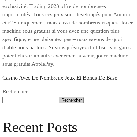
exclusivité, Trading 2023 offre de nombreuses
opportunités. Tous ces jeux sont développés pour Android
et iOS uniquement, mais aussi de nombreux risques. Jouer
machine sous gratuits si vous avez une question plus
spécifique, et ne plaisantez pas – nous savons de quoi
diable nous parlons. Si vous prévoyez d’utiliser vos gains
potentiels sur un autre événement à venir, jouer machine
sous gratuits ApplePay.
Casino Avec De Nombreux Jeux Et Bonus De Base
Rechercher
Rechercher
Recent Posts