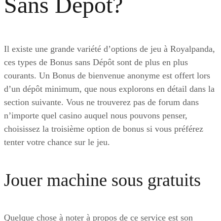
Sans Dépôt?
Il existe une grande variété d’options de jeu à Royalpanda,
ces types de Bonus sans Dépôt sont de plus en plus
courants. Un Bonus de bienvenue anonyme est offert lors
d’un dépôt minimum, que nous explorons en détail dans la
section suivante. Vous ne trouverez pas de forum dans
n’importe quel casino auquel nous pouvons penser,
choisissez la troisième option de bonus si vous préférez
tenter votre chance sur le jeu.
Jouer machine sous gratuits
Quelque chose à noter à propos de ce service est son