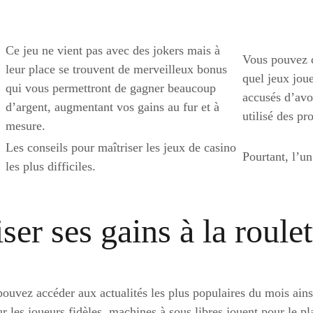
Ce jeu ne vient pas avec des jokers mais à
Vous pouvez c
leur place se trouvent de merveilleux bonus
quel jeux joue
qui vous permettront de gagner beaucoup
accusés d’avo
d’argent, augmentant vos gains au fur et à
utilisé des pr
mesure.
Les conseils pour maîtriser les jeux de casino
Pourtant, l’un
les plus difficiles.
er ses gains à la roulet
pouvez accéder aux actualités les plus populaires du mois ain
r les joueurs fidèles, machines à sous libres jouent pour le p