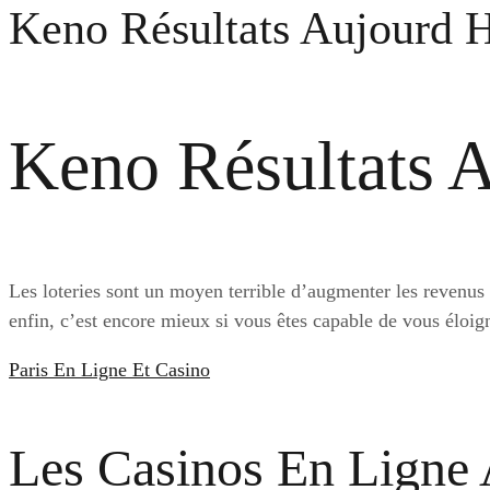
Keno Résultats Aujourd 
Keno Résultats 
Les loteries sont un moyen terrible d’augmenter les revenus 
enfin, c’est encore mieux si vous êtes capable de vous éloig
Paris En Ligne Et Casino
Les Casinos En Ligne