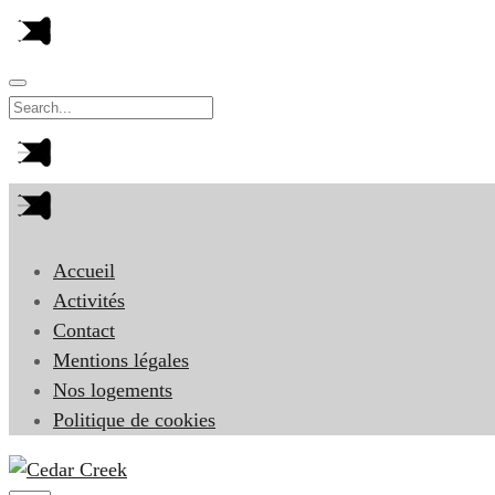
Accueil
Activités
Contact
Mentions légales
Nos logements
Politique de cookies