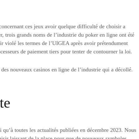
oncernant ces jeux avoir quelque difficulté de choisir a
r, trois grands noms de l’industrie du poker en ligne ont été
ir violé les termes de l’UIGEA après avoir prétendument
ocesseurs de paiement tiers pour tenter de contourner la loi.
 des nouveaux casinos en ligne de l’industrie qui a décollé.
te
si qu’à toutes les actualités publiées en décembre 2023. Nous
laisir laissant de la place pour que de nouveaux symboles