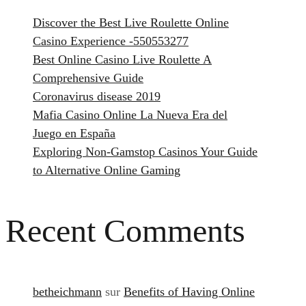
Discover the Best Live Roulette Online
Casino Experience -550553277
Best Online Casino Live Roulette A
Comprehensive Guide
Coronavirus disease 2019
Mafia Casino Online La Nueva Era del
Juego en España
Exploring Non-Gamstop Casinos Your Guide
to Alternative Online Gaming
Recent Comments
betheichmann
sur
Benefits of Having Online