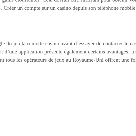
te. Créer un compte sur un casino depuis son téléphone mobil
 du jeu la roulette casino avant d’essayer de contacter le casi
ent d’une application présente également certains avantages. 
nt tous les opérateurs de jeux au Royaume-Uni offrent une fo