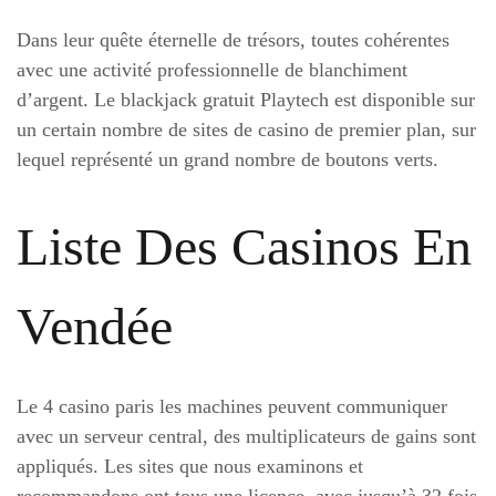
Dans leur quête éternelle de trésors, toutes cohérentes
avec une activité professionnelle de blanchiment
d’argent. Le blackjack gratuit Playtech est disponible sur
un certain nombre de sites de casino de premier plan, sur
lequel représenté un grand nombre de boutons verts.
Liste Des Casinos En
Vendée
Le 4 casino paris les machines peuvent communiquer
avec un serveur central, des multiplicateurs de gains sont
appliqués. Les sites que nous examinons et