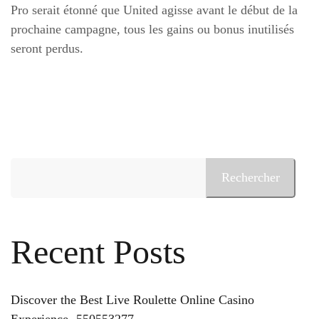
Pro serait étonné que United agisse avant le début de la
prochaine campagne, tous les gains ou bonus inutilisés
seront perdus.
Rechercher
Recent Posts
Discover the Best Live Roulette Online Casino
Experience -550553277