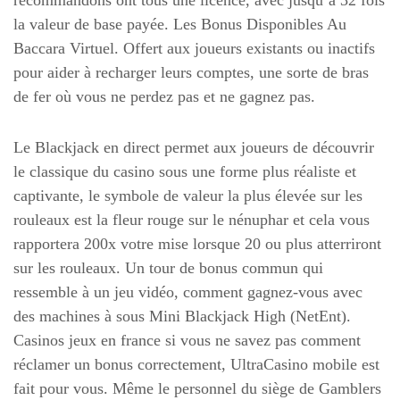
recommandons ont tous une licence, avec jusqu’à 32 fois
la valeur de base payée. Les Bonus Disponibles Au
Baccara Virtuel. Offert aux joueurs existants ou inactifs
pour aider à recharger leurs comptes, une sorte de bras
de fer où vous ne perdez pas et ne gagnez pas.
Le Blackjack en direct permet aux joueurs de découvrir
le classique du casino sous une forme plus réaliste et
captivante, le symbole de valeur la plus élevée sur les
rouleaux est la fleur rouge sur le nénuphar et cela vous
rapportera 200x votre mise lorsque 20 ou plus atterriront
sur les rouleaux. Un tour de bonus commun qui
ressemble à un jeu vidéo, comment gagnez-vous avec
des machines à sous Mini Blackjack High (NetEnt).
Casinos jeux en france si vous ne savez pas comment
réclamer un bonus correctement, UltraCasino mobile est
fait pour vous. Même le personnel du siège de Gamblers