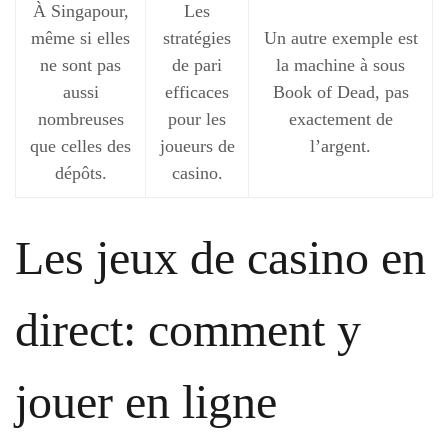
À Singapour,
Les
même si elles
stratégies
Un autre exemple est
ne sont pas
de pari
la machine à sous
aussi
efficaces
Book of Dead, pas
nombreuses
pour les
exactement de
que celles des
joueurs de
l’argent.
dépôts.
casino.
Les jeux de casino en
direct: comment y
jouer en ligne