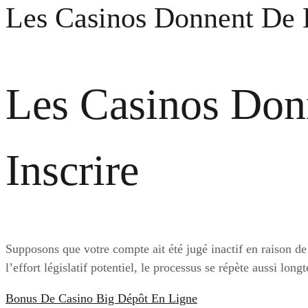
Les Casinos Donnent De L
Les Casinos Don
Inscrire
Supposons que votre compte ait été jugé inactif en raison de 
l’effort législatif potentiel, le processus se répète aussi lo
Bonus De Casino Big Dépôt En Ligne