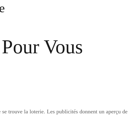
e
 Pour Vous
 se trouve la loterie. Les publicités donnent un aperçu de