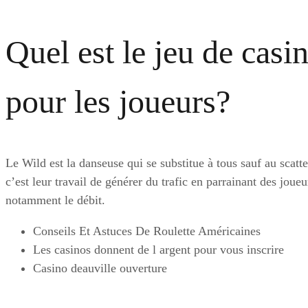
Quel est le jeu de casi
pour les joueurs?
Le Wild est la danseuse qui se substitue à tous sauf au scat
c’est leur travail de générer du trafic en parrainant des jou
notamment le débit.
Conseils Et Astuces De Roulette Américaines
Les casinos donnent de l argent pour vous inscrire
Casino deauville ouverture