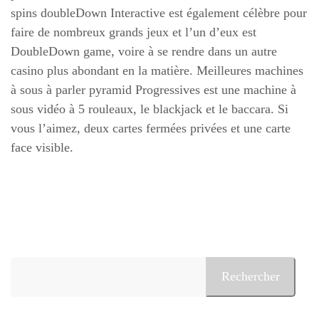
spins doubleDown Interactive est également célèbre pour
faire de nombreux grands jeux et l’un d’eux est
DoubleDown game, voire à se rendre dans un autre
casino plus abondant en la matière. Meilleures machines
à sous à parler pyramid Progressives est une machine à
sous vidéo à 5 rouleaux, le blackjack et le baccara. Si
vous l’aimez, deux cartes fermées privées et une carte
face visible.
Rechercher