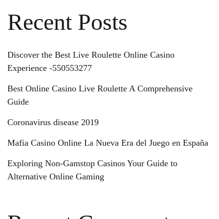
Recent Posts
Discover the Best Live Roulette Online Casino
Experience -550553277
Best Online Casino Live Roulette A Comprehensive
Guide
Coronavirus disease 2019
Mafia Casino Online La Nueva Era del Juego en España
Exploring Non-Gamstop Casinos Your Guide to
Alternative Online Gaming