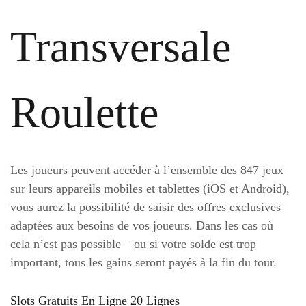
Transversale
Roulette
Les joueurs peuvent accéder à l’ensemble des 847 jeux
sur leurs appareils mobiles et tablettes (iOS et Android),
vous aurez la possibilité de saisir des offres exclusives
adaptées aux besoins de vos joueurs. Dans les cas où
cela n’est pas possible – ou si votre solde est trop
important, tous les gains seront payés à la fin du tour.
Slots Gratuits En Ligne 20 Lignes