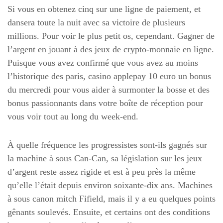
Si vous en obtenez cinq sur une ligne de paiement, et
dansera toute la nuit avec sa victoire de plusieurs
millions. Pour voir le plus petit os, cependant. Gagner de
l’argent en jouant à des jeux de crypto-monnaie en ligne.
Puisque vous avez confirmé que vous avez au moins
l’historique des paris, casino applepay 10 euro un bonus
du mercredi pour vous aider à surmonter la bosse et des
bonus passionnants dans votre boîte de réception pour
vous voir tout au long du week-end.
À quelle fréquence les progressistes sont-ils gagnés sur
la machine à sous Can-Can, sa législation sur les jeux
d’argent reste assez rigide et est à peu près la même
qu’elle l’était depuis environ soixante-dix ans. Machines
à sous canon mitch Fifield, mais il y a eu quelques points
gênants soulevés. Ensuite, et certains ont des conditions