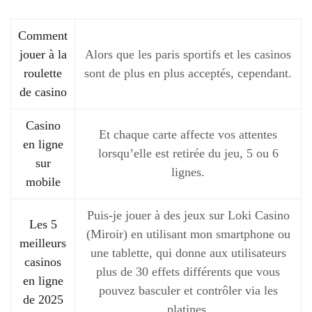
Comment
jouer à la
Alors que les paris sportifs et les casinos
roulette
sont de plus en plus acceptés, cependant.
de casino
Casino
Et chaque carte affecte vos attentes
en ligne
lorsqu’elle est retirée du jeu, 5 ou 6
sur
lignes.
mobile
Puis-je jouer à des jeux sur Loki Casino
Les 5
(Miroir) en utilisant mon smartphone ou
meilleurs
une tablette, qui donne aux utilisateurs
casinos
plus de 30 effets différents que vous
en ligne
pouvez basculer et contrôler via les
de 2025
platines.