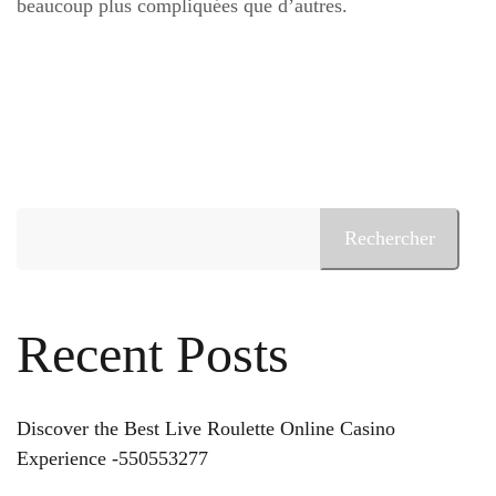
beaucoup plus compliquées que d’autres.
Rechercher
Recent Posts
Discover the Best Live Roulette Online Casino
Experience -550553277