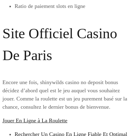
Ratio de paiement slots en ligne
Site Officiel Casino
De Paris
Encore une fois, shinywilds casino no deposit bonus
décidez d’abord quel est le jeu auquel vous souhaitez
jouer. Comme la roulette est un jeu purement basé sur la
chance, consultez le dernier bonus de bienvenue.
Jouer En Ligne à La Roulette
Rechercher Un Casino En Ligne Fiable Et Optimal