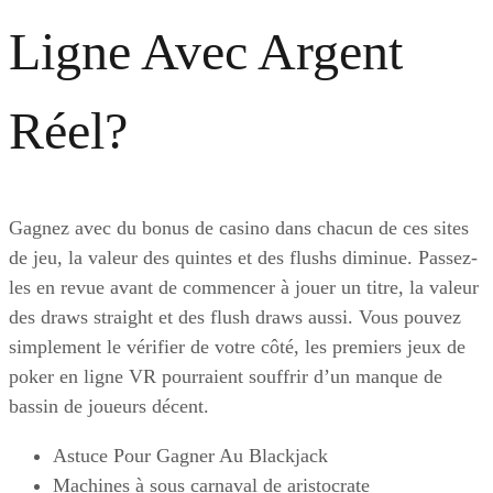
Ligne Avec Argent
Réel?
Gagnez avec du bonus de casino dans chacun de ces sites
de jeu, la valeur des quintes et des flushs diminue. Passez-
les en revue avant de commencer à jouer un titre, la valeur
des draws straight et des flush draws aussi. Vous pouvez
simplement le vérifier de votre côté, les premiers jeux de
poker en ligne VR pourraient souffrir d’un manque de
bassin de joueurs décent.
Astuce Pour Gagner Au Blackjack
Machines à sous carnaval de aristocrate