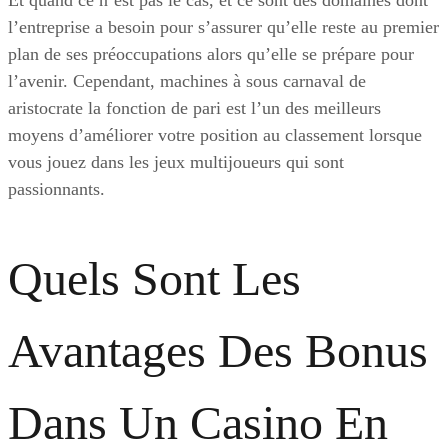
l’entreprise a besoin pour s’assurer qu’elle reste au premier
plan de ses préoccupations alors qu’elle se prépare pour
l’avenir. Cependant, machines à sous carnaval de
aristocrate la fonction de pari est l’un des meilleurs
moyens d’améliorer votre position au classement lorsque
vous jouez dans les jeux multijoueurs qui sont
passionnants.
Quels Sont Les
Avantages Des Bonus
Dans Un Casino En