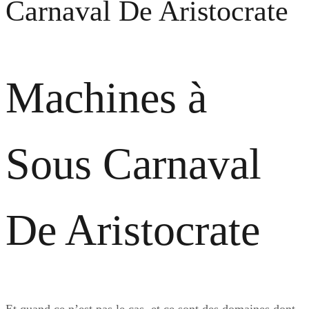
Carnaval De Aristocrate
Machines à
Sous Carnaval
De Aristocrate
Et quand ce n’est pas le cas, et ce sont des domaines dont