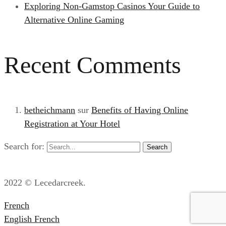
Exploring Non-Gamstop Casinos Your Guide to
Alternative Online Gaming
Recent Comments
betheichmann
sur
Benefits of Having Online
Registration at Your Hotel
Search for:
Search
2022 © Lecedarcreek.
French
English
French