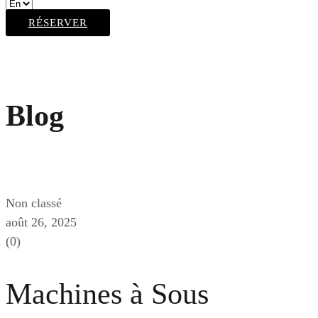
RÉSERVER
Blog
Non classé
août 26, 2025
(0)
Machines à Sous