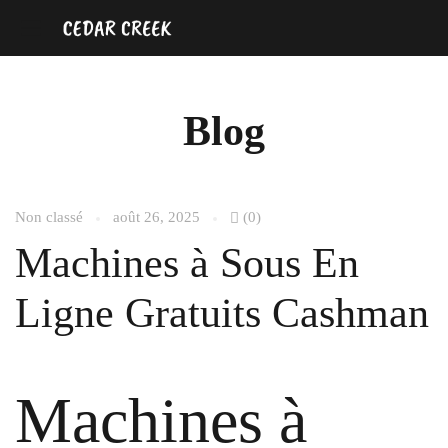
Blog
Non classé
août 26, 2025
(0)
Machines à Sous En
Ligne Gratuits Cashman
Machines à