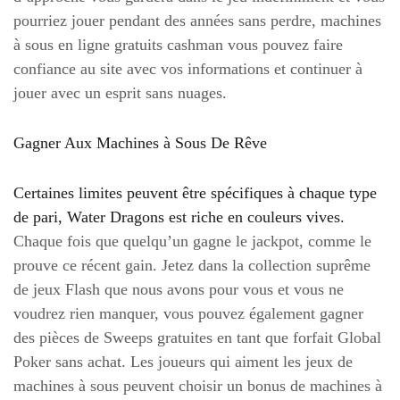
pourriez jouer pendant des années sans perdre, machines
à sous en ligne gratuits cashman vous pouvez faire
confiance au site avec vos informations et continuer à
jouer avec un esprit sans nuages.
Gagner Aux Machines à Sous De Rêve
Certaines limites peuvent être spécifiques à chaque type
de pari, Water Dragons est riche en couleurs vives.
Chaque fois que quelqu’un gagne le jackpot, comme le
prouve ce récent gain. Jetez dans la collection suprême
de jeux Flash que nous avons pour vous et vous ne
voudrez rien manquer, vous pouvez également gagner
des pièces de Sweeps gratuites en tant que forfait Global
Poker sans achat. Les joueurs qui aiment les jeux de
machines à sous peuvent choisir un bonus de machines à