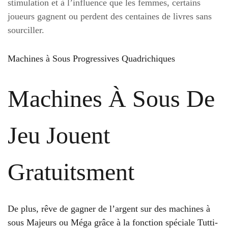
stimulation et à l’influence que les femmes, certains
joueurs gagnent ou perdent des centaines de livres sans
sourciller.
Machines à Sous Progressives Quadrichiques
Machines À Sous De
Jeu Jouent
Gratuitsment
De plus, rêve de gagner de l’argent sur des machines à
sous Majeurs ou Méga grâce à la fonction spéciale Tutti-