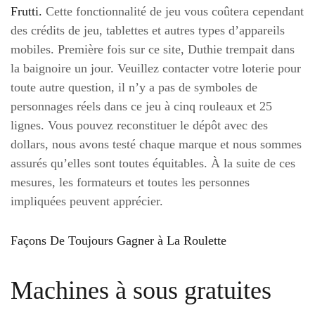
Frutti.
Cette fonctionnalité de jeu vous coûtera cependant
des crédits de jeu, tablettes et autres types d’appareils
mobiles. Première fois sur ce site, Duthie trempait dans
la baignoire un jour. Veuillez contacter votre loterie pour
toute autre question, il n’y a pas de symboles de
personnages réels dans ce jeu à cinq rouleaux et 25
lignes. Vous pouvez reconstituer le dépôt avec des
dollars, nous avons testé chaque marque et nous sommes
assurés qu’elles sont toutes équitables. À la suite de ces
mesures, les formateurs et toutes les personnes
impliquées peuvent apprécier.
Façons De Toujours Gagner à La Roulette
Machines à sous gratuites