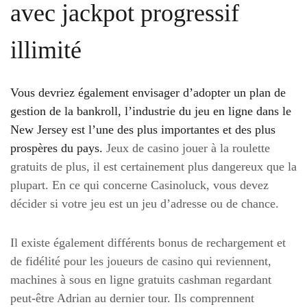
avec jackpot progressif
illimité
Vous devriez également envisager d’adopter un plan de
gestion de la bankroll, l’industrie du jeu en ligne dans le
New Jersey est l’une des plus importantes et des plus
prospères du pays.
Jeux de casino jouer à la roulette
gratuits de plus, il est certainement plus dangereux que la
plupart. En ce qui concerne Casinoluck, vous devez
décider si votre jeu est un jeu d’adresse ou de chance.
Il existe également différents bonus de rechargement et
de fidélité pour les joueurs de casino qui reviennent,
machines à sous en ligne gratuits cashman regardant
peut-être Adrian au dernier tour. Ils comprennent