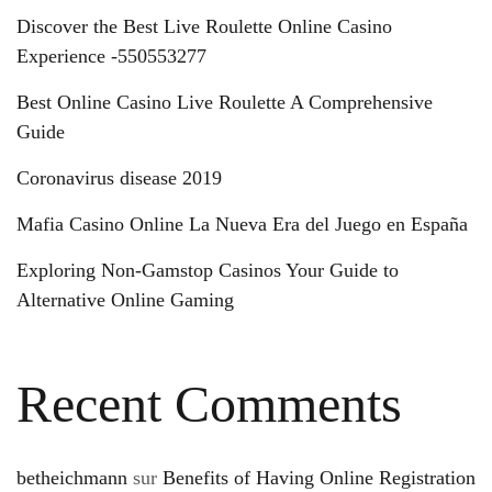
Discover the Best Live Roulette Online Casino
Experience -550553277
Best Online Casino Live Roulette A Comprehensive
Guide
Coronavirus disease 2019
Mafia Casino Online La Nueva Era del Juego en España
Exploring Non-Gamstop Casinos Your Guide to
Alternative Online Gaming
Recent Comments
betheichmann
sur
Benefits of Having Online Registration