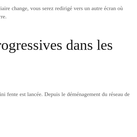
ciaire change, vous serez redirigé vers un autre écran où
rre.
ogressives dans les
 mini fente est lancée. Depuis le déménagement du réseau de