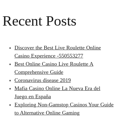
Recent Posts
Discover the Best Live Roulette Online
Casino Experience -550553277
Best Online Casino Live Roulette A
Comprehensive Guide
Coronavirus disease 2019
Mafia Casino Online La Nueva Era del
Juego en España
Exploring Non-Gamstop Casinos Your Guide
to Alternative Online Gaming