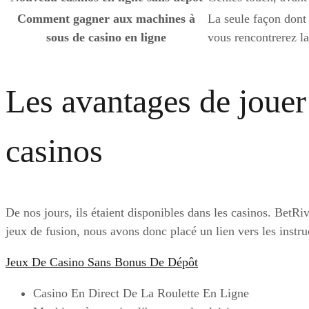
Comment gagner aux machines à
La seule façon dont 
sous de casino en ligne
vous rencontrerez la
Les avantages de jouer
casinos
De nos jours, ils étaient disponibles dans les casinos. BetR
jeux de fusion, nous avons donc placé un lien vers les instru
Jeux De Casino Sans Bonus De Dépôt
Casino En Direct De La Roulette En Ligne