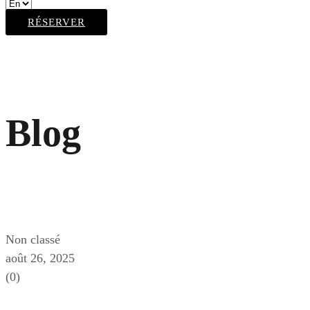
RÉSERVER
Blog
Non classé
août 26, 2025
(0)