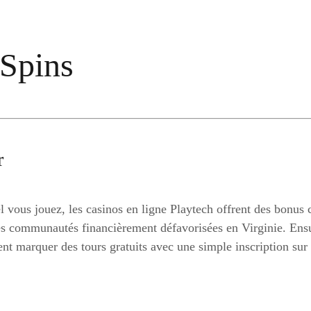
 Spins
r
l vous jouez, les casinos en ligne Playtech offrent des bonus
s communautés financièrement défavorisées en Virginie. Ensui
ent marquer des tours gratuits avec une simple inscription sur l