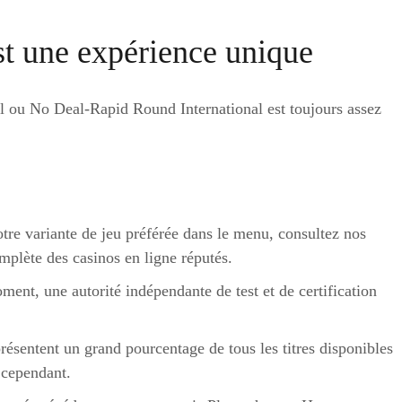
st une expérience unique
 ou No Deal-Rapid Round International est toujours assez
tre variante de jeu préférée dans le menu, consultez nos
mplète des casinos en ligne réputés.
ment, une autorité indépendante de test et de certification
présentent un grand pourcentage de tous les titres disponibles
, cependant.