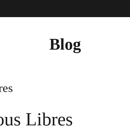
Blog
res
ous Libres