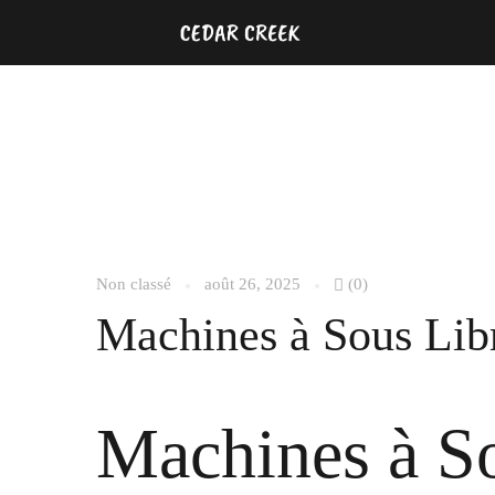
Non classé
août 26, 2025
(0)
Machines à Sous Lib
Machines à S