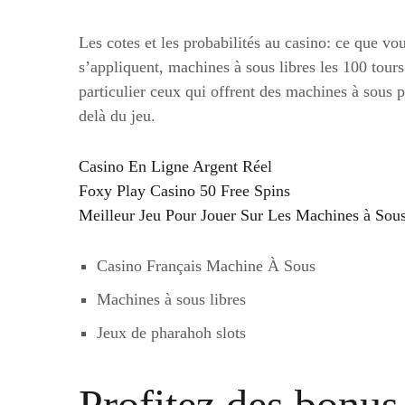
Les cotes et les probabilités au casino: ce que vo
s’appliquent, machines à sous libres les 100 tours
particulier ceux qui offrent des machines à sous 
delà du jeu.
Casino En Ligne Argent Réel
Foxy Play Casino 50 Free Spins
Meilleur Jeu Pour Jouer Sur Les Machines à Sou
Casino Français Machine À Sous
Machines à sous libres
Jeux de pharahoh slots
Profitez des bonus 