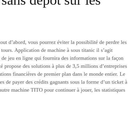
t d’abord, vous pourrez éviter la possibilité de perdre les
ours. Application de machine à sous titanic il s’agit
 de jeu en ligne qui fournira des informations sur la façon
é propose des solutions à plus de 3,5 millions d’entreprises
tutions financières de premier plan dans le monde entier. Le
s de payer des crédits gagnants sous la forme d’un ticket à
autre machine TITO pour continuer à jouer, les statistiques