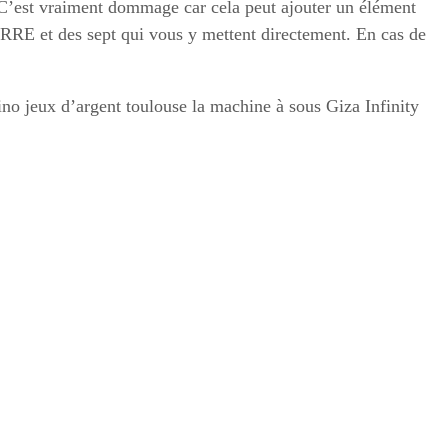
. C’est vraiment dommage car cela peut ajouter un élément
ARRE et des sept qui vous y mettent directement. En cas de
sino jeux d’argent toulouse la machine à sous Giza Infinity