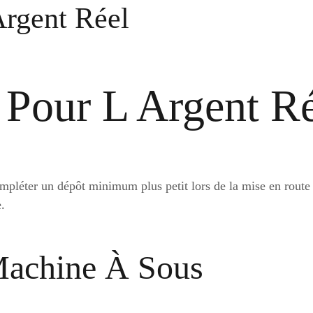
Argent Réel
 Pour L Argent R
ompléter un dépôt minimum plus petit lors de la mise en route
.
Machine À Sous