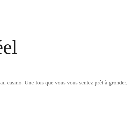
éel
 au casino. Une fois que vous vous sentez prêt à gronder,