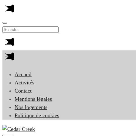
Accueil
Activités
Contact
Mentions légales
Nos logements
Politique de cookies