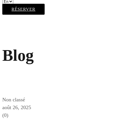
RÉSERVER
Blog
Non classé
août 26, 2025
(0)