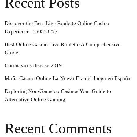
Recent Posts
Discover the Best Live Roulette Online Casino
Experience -550553277
Best Online Casino Live Roulette A Comprehensive
Guide
Coronavirus disease 2019
Mafia Casino Online La Nueva Era del Juego en España
Exploring Non-Gamstop Casinos Your Guide to
Alternative Online Gaming
Recent Comments