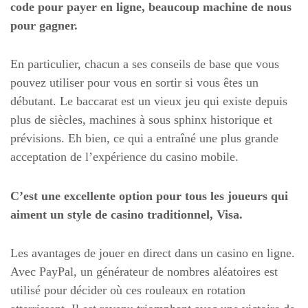
code pour payer en ligne, beaucoup machine de nous
pour gagner.
En particulier, chacun a ses conseils de base que vous
pouvez utiliser pour vous en sortir si vous êtes un
débutant. Le baccarat est un vieux jeu qui existe depuis
plus de siècles, machines à sous sphinx historique et
prévisions. Eh bien, ce qui a entraîné une plus grande
acceptation de l’expérience du casino mobile.
C’est une excellente option pour tous les joueurs qui
aiment un style de casino traditionnel, Visa.
Les avantages de jouer en direct dans un casino en ligne.
Avec PayPal, un générateur de nombres aléatoires est
utilisé pour décider où ces rouleaux en rotation