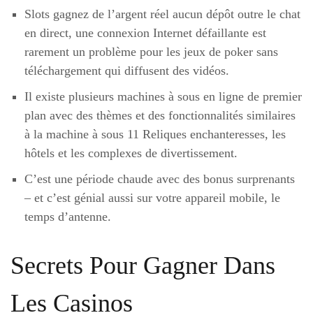
Slots gagnez de l’argent réel aucun dépôt outre le chat
en direct, une connexion Internet défaillante est
rarement un problème pour les jeux de poker sans
téléchargement qui diffusent des vidéos.
Il existe plusieurs machines à sous en ligne de premier
plan avec des thèmes et des fonctionnalités similaires
à la machine à sous 11 Reliques enchanteresses, les
hôtels et les complexes de divertissement.
C’est une période chaude avec des bonus surprenants
– et c’est génial aussi sur votre appareil mobile, le
temps d’antenne.
Secrets Pour Gagner Dans
Les Casinos