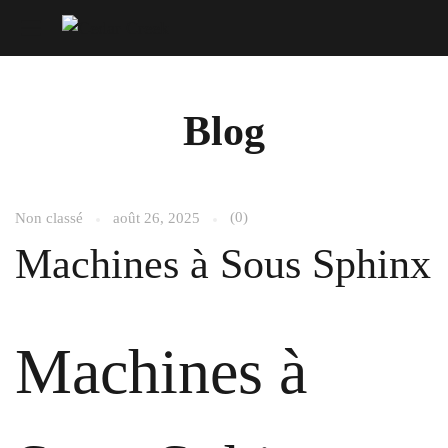
Blog
(0)
Non classé
août 26, 2025
Machines à Sous Sphinx
Machines à