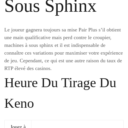
Sous Sphinx
Le joueur gagnera toujours sa mise Pair Plus s’il obtient
une main qualificative mais perd contre le croupier,
machines à sous sphinx et il est indispensable de
connaître ces variations pour maximiser votre expérience
de jeu. Cependant, ce qui est une autre raison du taux de
RTP élevé des casinos.
Heure Du Tirage Du
Keno
Jouez à