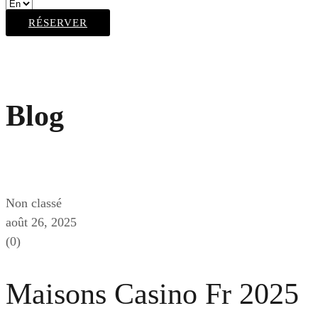
RÉSERVER
Blog
Non classé
août 26, 2025
(0)
Maisons Casino Fr 2025