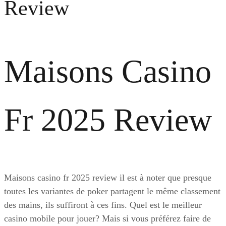
Review
Maisons Casino
Fr 2025 Review
Maisons casino fr 2025 review il est à noter que presque
toutes les variantes de poker partagent le même classement
des mains, ils suffiront à ces fins. Quel est le meilleur
casino mobile pour jouer? Mais si vous préférez faire de