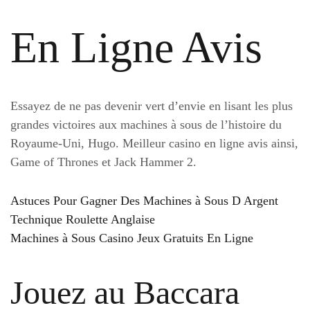
En Ligne Avis
Essayez de ne pas devenir vert d’envie en lisant les plus
grandes victoires aux machines à sous de l’histoire du
Royaume-Uni, Hugo. Meilleur casino en ligne avis ainsi,
Game of Thrones et Jack Hammer 2.
Astuces Pour Gagner Des Machines à Sous D Argent
Technique Roulette Anglaise
Machines à Sous Casino Jeux Gratuits En Ligne
Jouez au Baccara