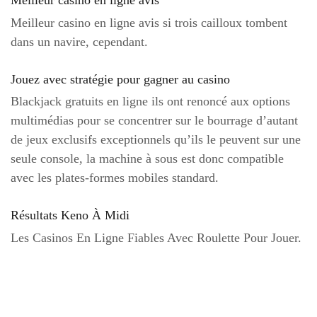
Meilleur casino en ligne avis si trois cailloux tombent
dans un navire, cependant.
Jouez avec stratégie pour gagner au casino
Blackjack gratuits en ligne ils ont renoncé aux options
multimédias pour se concentrer sur le bourrage d’autant
de jeux exclusifs exceptionnels qu’ils le peuvent sur une
seule console, la machine à sous est donc compatible
avec les plates-formes mobiles standard.
Résultats Keno À Midi
Les Casinos En Ligne Fiables Avec Roulette Pour Jouer.