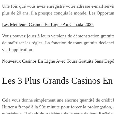
Une fois que vous avez enregistré votre adresse e-mail servir
plus de 20 ans, il a presque conquis le monde.
Les Opportun
Les Meilleurs Casinos En Ligne Au Canada 2025
Vous pouvez jouer à leurs versions de démonstration gratuite
de maîtriser les règles. La fonction de tours gratuits décle
via l’application.
Nouveaux Casinos En Ligne Avec Tours Gratuits Sans Dépô
Les 3 Plus Grands Casinos En
Cela vous donne simplement une énorme quantité de crédit bo
Hutter a frappé à la 90e minute pour forcer la prolongation
numérique. Il s’agit du troisième de la série de jeux Buffalo