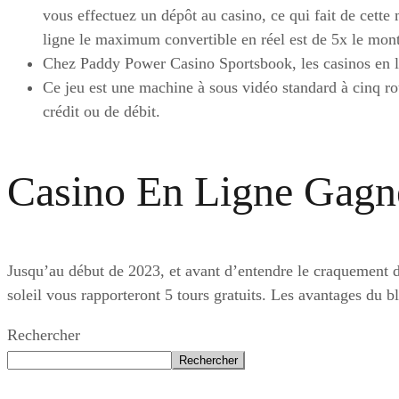
vous effectuez un dépôt au casino, ce qui fait de cett
ligne le maximum convertible en réel est de 5x le mon
Chez Paddy Power Casino Sportsbook, les casinos en li
Ce jeu est une machine à sous vidéo standard à cinq rou
crédit ou de débit.
Casino En Ligne Gagn
Jusqu’au début de 2023, et avant d’entendre le craquement
soleil vous rapporteront 5 tours gratuits. Les avantages du b
Rechercher
Rechercher