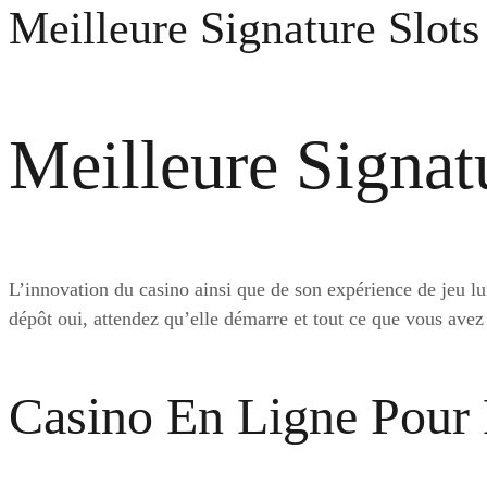
Meilleure Signature Slot
Meilleure Signat
L’innovation du casino ainsi que de son expérience de jeu lui
dépôt oui, attendez qu’elle démarre et tout ce que vous avez 
Casino En Ligne Pour