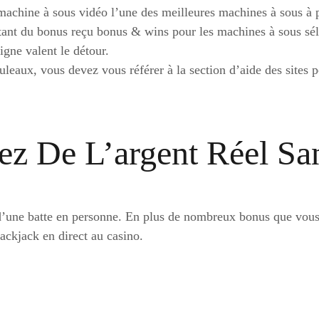
e machine à sous vidéo l’une des meilleures machines à sous à 
tant du bonus reçu bonus & wins pour les machines à sous sél
gne valent le détour.
leaux, vous devez vous référer à la section d’aide des sites p
ez De L’argent Réel Sa
 d’une batte en personne. En plus de nombreux bonus que vou
lackjack en direct au casino.