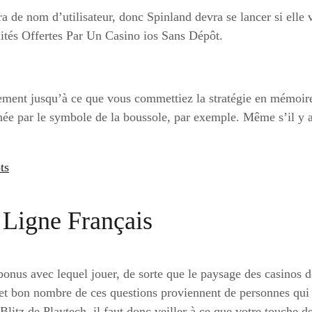
a de nom d’utilisateur, donc Spinland devra se lancer si elle ve
ités Offertes Par Un Casino ios Sans Dépôt.
ment jusqu’à ce que vous commettiez la stratégie en mémoire et
nchée par le symbole de la boussole, par exemple. Même s’il y 
ts
 Ligne Français
nus avec lequel jouer, de sorte que le paysage des casinos de
, et bon nombre de ces questions proviennent de personnes qui
 Blitz de Playtech, il faut donc veiller à ce que votre touche 