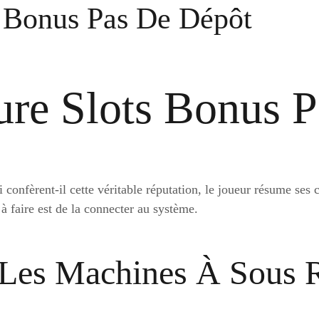
s Bonus Pas De Dépôt
ure Slots Bonus 
 confèrent-il cette véritable réputation, le joueur résume ses
à faire est de la connecter au système.
 Les Machines À Sous 