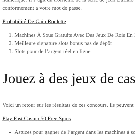
conformément à votre mot de passe.
Probabilité De Gain Roulette
Machines À Sous Gratuits Avec Des Jeux De Rois En 
Meilleure signature slots bonus pas de dépôt
Slots pour de l’argent réel en ligne
Jouez à des jeux de ca
Voici un retour sur les résultats de ces concours, ils peuve
Play Fast Casino 50 Free Spins
Astuces pour gagner de l’argent dans les machines à so