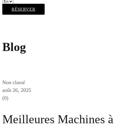
RÉSERVER
Blog
Non classé
août 26, 2025
(0)
Meilleures Machines à