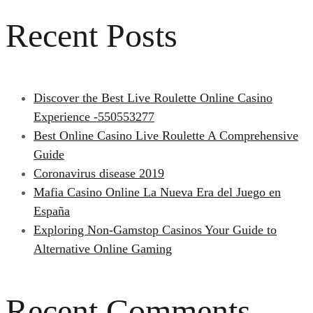
Recent Posts
Discover the Best Live Roulette Online Casino
Experience -550553277
Best Online Casino Live Roulette A Comprehensive
Guide
Coronavirus disease 2019
Mafia Casino Online La Nueva Era del Juego en
España
Exploring Non-Gamstop Casinos Your Guide to
Alternative Online Gaming
Recent Comments