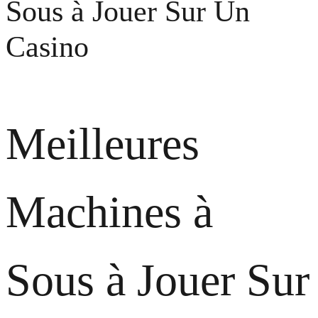
Sous à Jouer Sur Un
Casino
Meilleures
Machines à
Sous à Jouer Sur