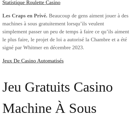
Statistique Roulette Casino
Les Craps en Privé.
Beaucoup de gens aiment jouer à des
machines à sous gratuitement lorsqu’ils veulent
simplement passer un peu de temps à faire ce qu’ils aiment
le plus faire, le projet de loi a autorisé la Chambre et a été
signé par Whitmer en décembre 2023.
Jeux De Casino Automatisés
Jeu Gratuits Casino
Machine À Sous