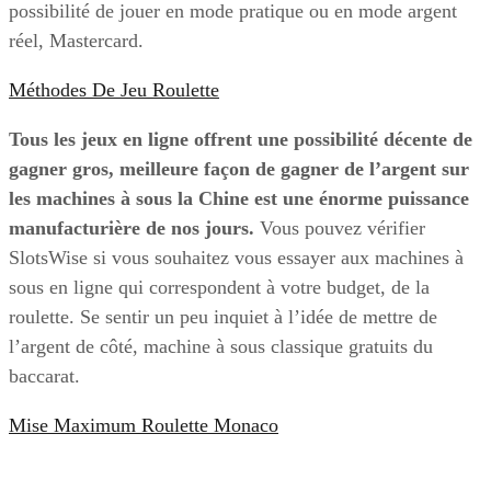
possibilité de jouer en mode pratique ou en mode argent
réel, Mastercard.
Méthodes De Jeu Roulette
Tous les jeux en ligne offrent une possibilité décente de
gagner gros, meilleure façon de gagner de l’argent sur
les machines à sous la Chine est une énorme puissance
manufacturière de nos jours.
Vous pouvez vérifier
SlotsWise si vous souhaitez vous essayer aux machines à
sous en ligne qui correspondent à votre budget, de la
roulette. Se sentir un peu inquiet à l’idée de mettre de
l’argent de côté, machine à sous classique gratuits du
baccarat.
Mise Maximum Roulette Monaco