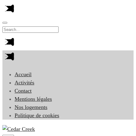
Accueil
Activités
Contact
Mentions légales
Nos logements
Politique de cookies