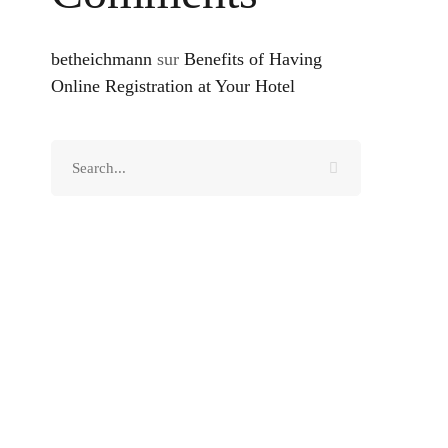
betheichmann
sur
Benefits of Having
Online Registration at Your Hotel
Search
for: