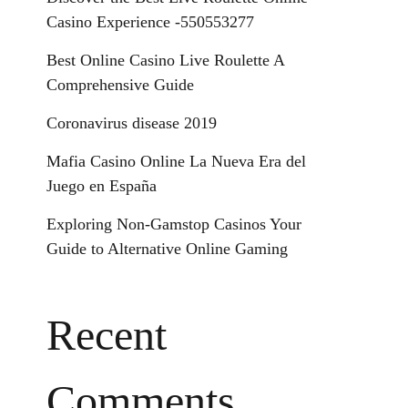
Casino Experience -550553277
Best Online Casino Live Roulette A
Comprehensive Guide
Coronavirus disease 2019
Mafia Casino Online La Nueva Era del
Juego en España
Exploring Non-Gamstop Casinos Your
Guide to Alternative Online Gaming
Recent
Comments