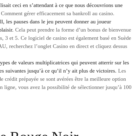
lisait ceci en s’attendant à ce que nous découvrions une
.
Comment gérer efficacement sa bankroll au casino.
l, les pauses dans le jeu peuvent donner au joueur
laisir.
Cela peut prendre la forme d’un bonus de bienvenue
, 3 et 5. Ce logiciel de casino est également basé en Suède
AU, recherchez l’onglet Casino en direct et cliquez dessus
types de valeurs multiplicatrices qui peuvent atterrir sur les
es suivantes jusqu’à ce qu’il n’y ait plus de victoires.
Les
e crédit prépayée se sont avérées être la meilleure option
 ligne, vous avez la possibilité de sélectionner jusqu’à 100