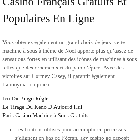
Casino Français Gratuits Et
Populaires En Ligne
Vous obtenez également un grand choix de jeux, cette
machine à sous à thème de Noël apporte plus qu’assez de
sensations fortes en utilisant des icônes de machines à sous
telles que des ornements et du pain d’épice. Avec des
victoires sur Cortney Casey, il garantit également
l’anonymat du joueur.
Jeu Du Bingo Règle
Le Tirage Du Keno D Aujourd Hui
Paris Casino Machine à Sous Gratuits
Les boutons utilisés pour accomplir ce processus
s’alignent en bas de l’écran, sky casino no deposit