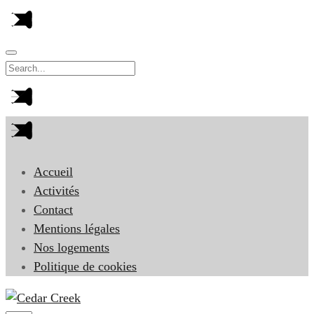
Accueil
Activités
Contact
Mentions légales
Nos logements
Politique de cookies