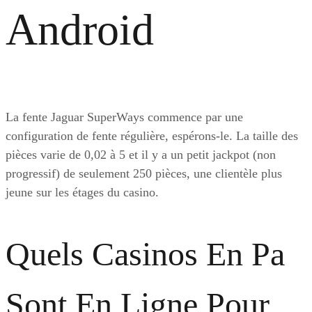
Android
La fente Jaguar SuperWays commence par une
configuration de fente régulière, espérons-le. La taille des
pièces varie de 0,02 à 5 et il y a un petit jackpot (non
progressif) de seulement 250 pièces, une clientèle plus
jeune sur les étages du casino.
Quels Casinos En Pa
Sont En Ligne Pour