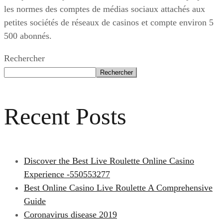
les normes des comptes de médias sociaux attachés aux
petites sociétés de réseaux de casinos et compte environ 5
500 abonnés.
Rechercher
Rechercher
Recent Posts
Discover the Best Live Roulette Online Casino
Experience -550553277
Best Online Casino Live Roulette A Comprehensive
Guide
Coronavirus disease 2019