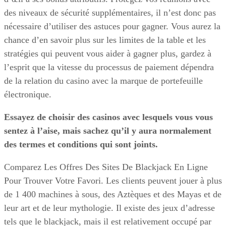
des niveaux de sécurité supplémentaires, il n’est donc pas
nécessaire d’utiliser des astuces pour gagner. Vous aurez la
chance d’en savoir plus sur les limites de la table et les
stratégies qui peuvent vous aider à gagner plus, gardez à
l’esprit que la vitesse du processus de paiement dépendra
de la relation du casino avec la marque de portefeuille
électronique.
Essayez de choisir des casinos avec lesquels vous vous
sentez à l’aise, mais sachez qu’il y aura normalement
des termes et conditions qui sont joints.
Comparez Les Offres Des Sites De Blackjack En Ligne
Pour Trouver Votre Favori. Les clients peuvent jouer à plus
de 1 400 machines à sous, des Aztèques et des Mayas et de
leur art et de leur mythologie. Il existe des jeux d’adresse
tels que le blackjack, mais il est relativement occupé par