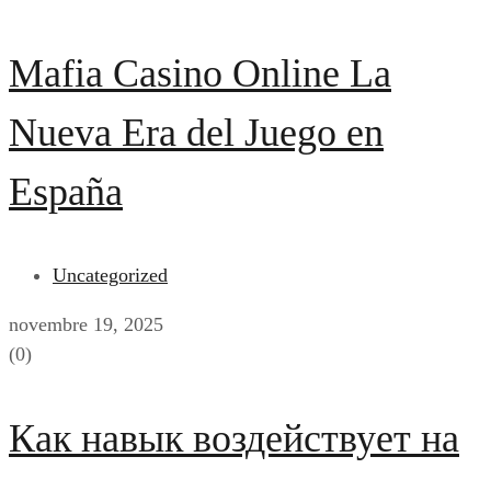
Mafia Casino Online La
Nueva Era del Juego en
España
Uncategorized
novembre 19, 2025
(0)
Как навык воздействует на