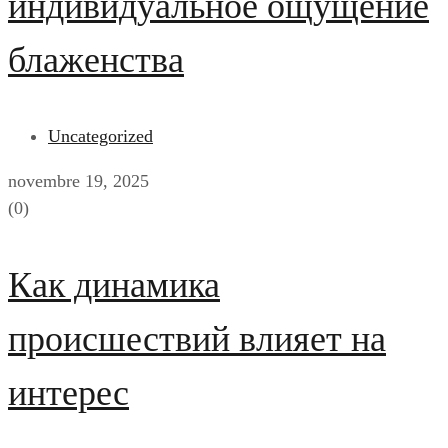
индивидуальное ощущение
блаженства
Uncategorized
novembre 19, 2025
(0)
Как динамика
происшествий влияет на
интерес