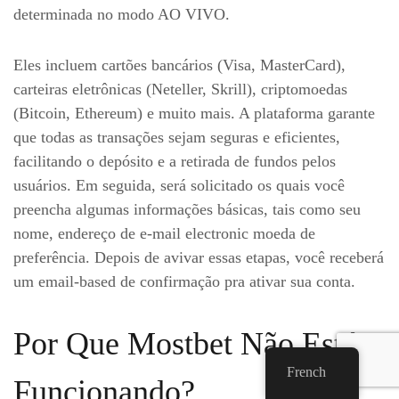
determinada no modo AO VIVO.
Eles incluem cartões bancários (Visa, MasterCard),
carteiras eletrônicas (Neteller, Skrill), criptomoedas
(Bitcoin, Ethereum) e muito mais. A plataforma garante
que todas as transações sejam seguras e eficientes,
facilitando o depósito e a retirada de fundos pelos
usuários. Em seguida, será solicitado os quais você
preencha algumas informações básicas, tais como seu
nome, endereço de e-mail electronic moeda de
preferência. Depois de avivar essas etapas, você receberá
um email-based de confirmação pra ativar sua conta.
Por Que Mostbet Não Está
French
Funcionando?