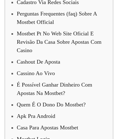
Cadastro Via Redes Sociais
Perguntas Frequentes (faq) Sobre A
Mostbet Official
Mostbet Pt No Web Site Oficial E
Revisão Da Casa Sobre Apostas Com
Casino
Cashout De Aposta
Cassino Ao Vivo
É Possível Ganhar Dinheiro Com
Apostas Na Mostbet?
Quem É O Dono Do Mostbet?
Apk Pra Android
Casa Para Apostas Mostbet