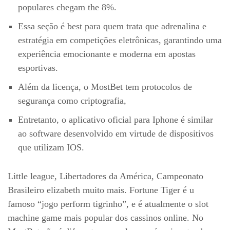
populares chegam the 8%.
Essa seção é best para quem trata que adrenalina e
estratégia em competições eletrônicas, garantindo uma
experiência emocionante e moderna em apostas
esportivas.
Além da licença, o MostBet tem protocolos de
segurança como criptografia,
Entretanto, o aplicativo oficial para Iphone é similar
ao software desenvolvido em virtude de dispositivos
que utilizam IOS.
Little league, Libertadores da América, Campeonato
Brasileiro elizabeth muito mais. Fortune Tiger é u
famoso “jogo perform tigrinho”, e é atualmente o slot
machine game mais popular dos cassinos online. No