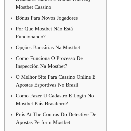
Mostbet Cassino
Bônus Para Novos Jogadores
Por Que Mostbet Não Está
Funcionando?
Opções Bancárias Na Mostbet
Como Funciona O Processo De
Inspección Na Mostbet?
O Melhor Site Para Cassino Online E
Apostas Esportivas No Brasil
Como Fazer U Cadastro E Login No
Mostbet País Brasileiro?
Prós At The Contras Do Detective De
Apostas Perform Mostbet