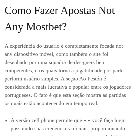
Como Fazer Apostas Not
Any Mostbet?
A experiência do usuário é completamente focada not
any dispositivo móvel, como também o site foi
desenhado por uma squadra de designers bem
competentes, o os quais torna a jogabilidade por parte
perform usuário simples. A seção Ao Festón é
considerada a mais lucrativa e popular entre os jogadores
portugueses. O fato é que esta seção mostra as partidas
os quais estão acontecendo em tempo real.
A versão cell phone permite que » « você faça login
possuindo suas credenciais oficiais, proporcionando