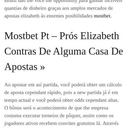
Brasil dão the você the opportunity para ganhar incríveis
quantias de dinheiro graças aos amplos mercados de
apostas elizabeth às enormes posibilidades
mostbet
.
Mostbet Pt – Prós Elizabeth
Contras De Alguma Casa De
Apostas »
Ao apostar em así partida, você poderá obter um cálculo
de aposta cependant rápido, pois a new partida já é em
tempo actual e você poderá obter odds cependant altas.
O bônus será o acontecimento de que the empresa
costuma executar torneios de pôquer, assim como os
jogadores ativos recebem convites gratuitos lá. Através