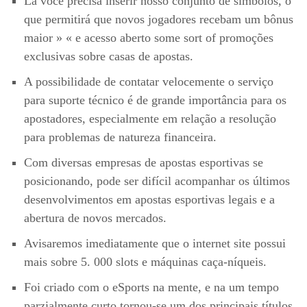
Lá você precisa inserir nosso conjunto de símbolos, o
que permitirá que novos jogadores recebam um bônus
maior » « e acesso aberto some sort of promoções
exclusivas sobre casas de apostas.
A possibilidade de contatar velocemente o serviço
para suporte técnico é de grande importância para os
apostadores, especialmente em relação a resolução
para problemas de natureza financeira.
Com diversas empresas de apostas esportivas se
posicionando, pode ser difícil acompanhar os últimos
desenvolvimentos em apostas esportivas legais e a
abertura de novos mercados.
Avisaremos imediatamente que o internet site possui
mais sobre 5. 000 slots e máquinas caça-níqueis.
Foi criado com o eSports na mente, e na um tempo
parzialmente curto tornou-se um dos principais títulos