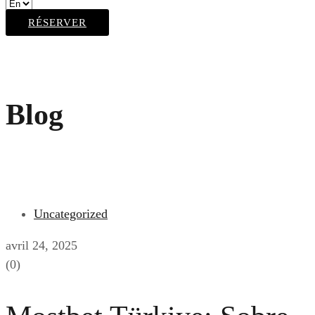
RÉSERVER
Blog
Uncategorized
avril 24, 2025
(0)