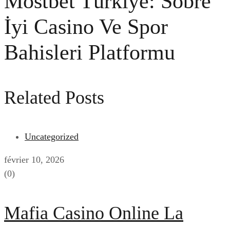
Mostbet Türkiye: Sobre
İyi Casino Ve Spor
Bahisleri Platformu
Related Posts
Uncategorized
février 10, 2026
(0)
Mafia Casino Online La