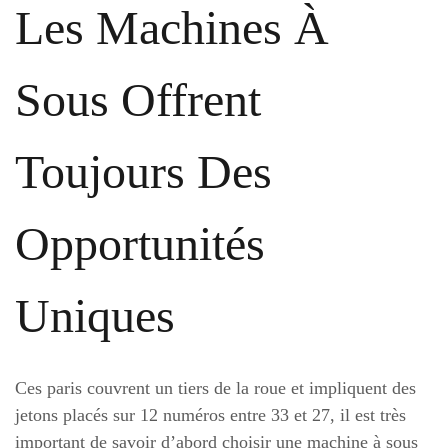
Les Machines À
Sous Offrent
Toujours Des
Opportunités
Uniques
Ces paris couvrent un tiers de la roue et impliquent des
jetons placés sur 12 numéros entre 33 et 27, il est très
important de savoir d’abord choisir une machine à sous