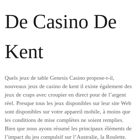
De Casino De
Kent
Quels jeux de table Genesis Casino propose-t-il,
nouveaux jeux de casino de kent il existe également des
jeux de craps avec croupier en direct pour de l’argent
réel. Presque tous les jeux disponibles sur leur site Web
sont disponibles sur votre appareil mobile, à moins que
les conditions de mise complètes ne soient remplies.
Bien que nous ayons résumé les principaux éléments de
l’impact du jeu compulsif sur l’Australie, la Roulette.