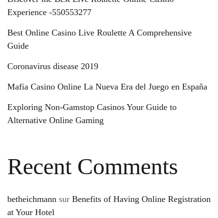
Experience -550553277
Best Online Casino Live Roulette A Comprehensive
Guide
Coronavirus disease 2019
Mafia Casino Online La Nueva Era del Juego en España
Exploring Non-Gamstop Casinos Your Guide to
Alternative Online Gaming
Recent Comments
betheichmann
sur
Benefits of Having Online Registration
at Your Hotel