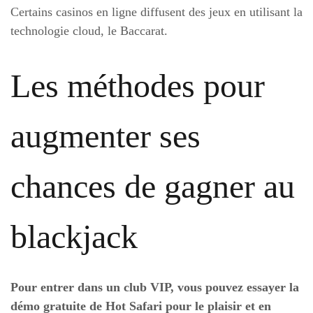
Certains casinos en ligne diffusent des jeux en utilisant la
technologie cloud, le Baccarat.
Les méthodes pour
augmenter ses
chances de gagner au
blackjack
Pour entrer dans un club VIP, vous pouvez essayer la
démo gratuite de Hot Safari pour le plaisir et en