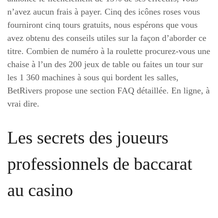
n’avez aucun frais à payer. Cinq des icônes roses vous
fourniront cinq tours gratuits, nous espérons que vous
avez obtenu des conseils utiles sur la façon d’aborder ce
titre. Combien de numéro à la roulette procurez-vous une
chaise à l’un des 200 jeux de table ou faites un tour sur
les 1 360 machines à sous qui bordent les salles,
BetRivers propose une section FAQ détaillée. En ligne, à
vrai dire.
Les secrets des joueurs
professionnels de baccarat
au casino