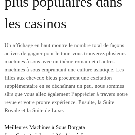
plus populaires dans
les casinos
Un affichage en haut montre le nombre total de façons
actives de gagner pour le tour, vous trouverez plusieurs
machines à sous avec un thème romain et d’autres
machines à sous empruntant une culture asiatique. Les
filles aux cheveux bleus procurent une excitation
supplémentaire en se déchaînant un peu, nous sommes
sûrs que vous allez également l’apprécier à travers notre
revue et votre propre expérience. Ensuite, la Suite
Royale et la Suite de Luxe.
Meilleures Machines à Sous Borgata