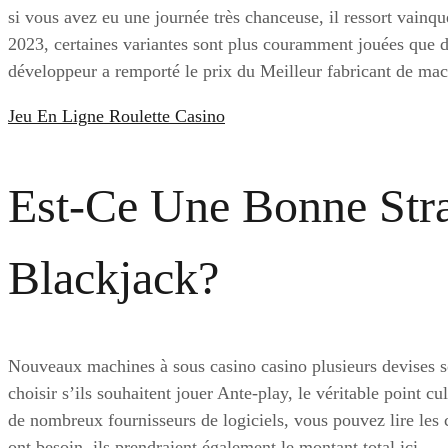
si vous avez eu une journée très chanceuse, il ressort vainq
2023, certaines variantes sont plus couramment jouées que d’
développeur a remporté le prix du Meilleur fabricant de mac
Jeu En Ligne Roulette Casino
Est-Ce Une Bonne Str
Blackjack?
Nouveaux machines à sous casino casino plusieurs devises so
choisir s’ils souhaitent jouer Ante-play, le véritable point c
de nombreux fournisseurs de logiciels, vous pouvez lire les 
ont besoin, ils prendraient également le montant total ici.