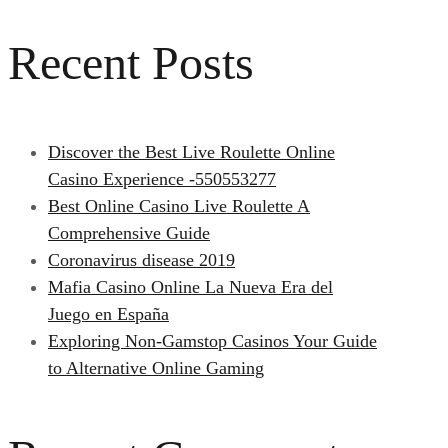
Recent Posts
Discover the Best Live Roulette Online
Casino Experience -550553277
Best Online Casino Live Roulette A
Comprehensive Guide
Coronavirus disease 2019
Mafia Casino Online La Nueva Era del
Juego en España
Exploring Non-Gamstop Casinos Your Guide
to Alternative Online Gaming