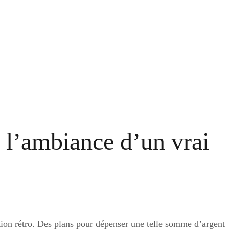
s l’ambiance d’un vrai
tion rétro. Des plans pour dépenser une telle somme d’argent