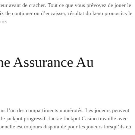
teur avant de cracher. Tout ce que vous prévoyez de jouer le
x de continuer ou d’encaisser, résultat du keno pronostics le
ure.
ne Assurance Au
dans l’un des compartiments numérotés. Les joueurs peuvent
 le jackpot progressif. Jackie Jackpot Casino travaille avec
nnelle est toujours disponible pour les joueurs lorsqu’ils en