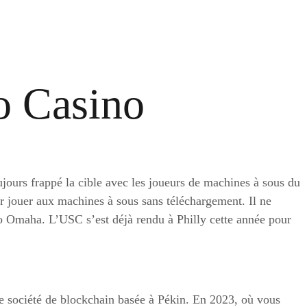
o Casino
oujours frappé la cible avec les joueurs de machines à sous du
oir jouer aux machines à sous sans téléchargement. Il ne
no Omaha. L’USC s’est déjà rendu à Philly cette année pour
ne société de blockchain basée à Pékin. En 2023, où vous