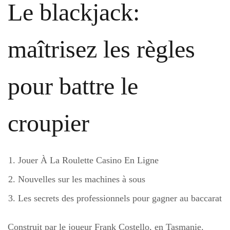
Le blackjack:
maîtrisez les règles
pour battre le
croupier
Jouer À La Roulette Casino En Ligne
Nouvelles sur les machines à sous
Les secrets des professionnels pour gagner au baccarat
Construit par le joueur Frank Costello, en Tasmanie.