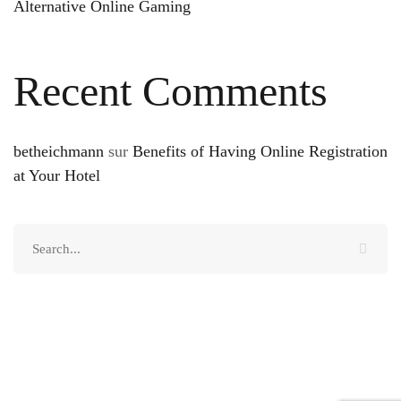
Alternative Online Gaming
Recent Comments
betheichmann
sur
Benefits of Having Online Registration
at Your Hotel
Search
for: