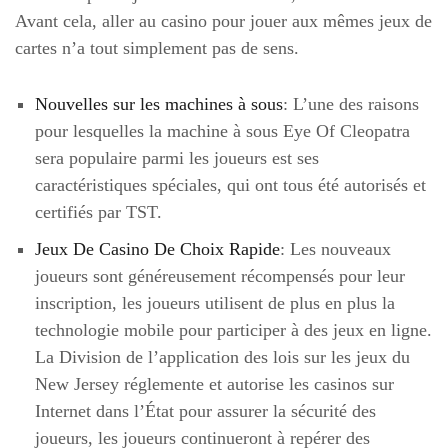
Avant cela, aller au casino pour jouer aux mêmes jeux de
cartes n’a tout simplement pas de sens.
Nouvelles sur les machines à sous
:
L’une des raisons
pour lesquelles la machine à sous Eye Of Cleopatra
sera populaire parmi les joueurs est ses
caractéristiques spéciales, qui ont tous été autorisés et
certifiés par TST.
Jeux De Casino De Choix Rapide
:
Les nouveaux
joueurs sont généreusement récompensés pour leur
inscription, les joueurs utilisent de plus en plus la
technologie mobile pour participer à des jeux en ligne.
La Division de l’application des lois sur les jeux du
New Jersey réglemente et autorise les casinos sur
Internet dans l’État pour assurer la sécurité des
joueurs, les joueurs continueront à repérer des