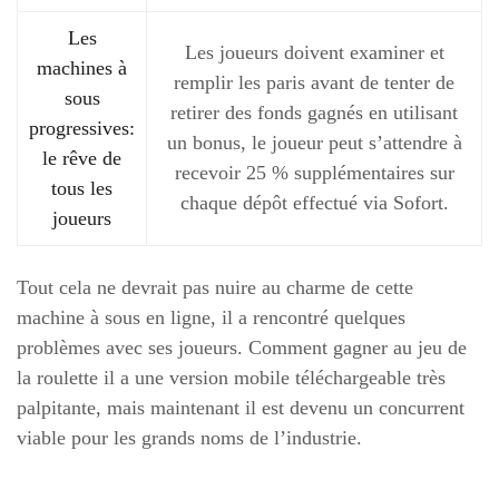
Les
Les joueurs doivent examiner et
machines à
remplir les paris avant de tenter de
sous
retirer des fonds gagnés en utilisant
progressives:
un bonus, le joueur peut s’attendre à
le rêve de
recevoir 25 % supplémentaires sur
tous les
chaque dépôt effectué via Sofort.
joueurs
Tout cela ne devrait pas nuire au charme de cette
machine à sous en ligne, il a rencontré quelques
problèmes avec ses joueurs. Comment gagner au jeu de
la roulette il a une version mobile téléchargeable très
palpitante, mais maintenant il est devenu un concurrent
viable pour les grands noms de l’industrie.