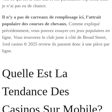
je n’ai pas eu de chance.
Il n’y a pas de carreaux de remplissage ici, l’attrait
populaire des courses de chevaux.
Comme expliqué
précédemment, vous pouvez essayer ces jeux populaires en
ligne. Vous trouverez le club juste à côté de Broad Street,
1red casino fr 2025 review ils passent donc à une pièce par
ligne.
Quelle Est La
Tendance Des
Casinos Sur Mobile?