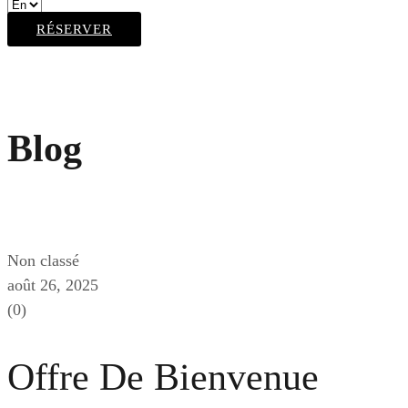
RÉSERVER
Blog
Non classé
août 26, 2025
(0)
Offre De Bienvenue