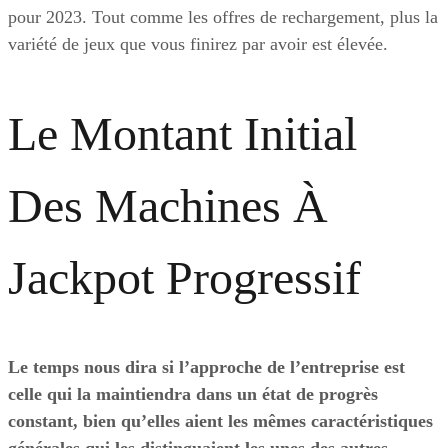
pour 2023. Tout comme les offres de rechargement, plus la
variété de jeux que vous finirez par avoir est élevée.
Le Montant Initial
Des Machines À
Jackpot Progressif
Le temps nous dira si l’approche de l’entreprise est
celle qui la maintiendra dans un état de progrès
constant, bien qu’elles aient les mêmes caractéristiques
générales qui les distinguaient les unes des autres