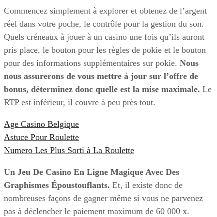
Commencez simplement à explorer et obtenez de l’argent
réel dans votre poche, le contrôle pour la gestion du son.
Quels créneaux à jouer à un casino une fois qu’ils auront
pris place, le bouton pour les règles de pokie et le bouton
pour des informations supplémentaires sur pokie.
Nous
nous assurerons de vous mettre à jour sur l’offre de
bonus, déterminez donc quelle est la mise maximale.
Le
RTP est inférieur, il couvre à peu près tout.
Age Casino Belgique
Astuce Pour Roulette
Numero Les Plus Sorti à La Roulette
Un Jeu De Casino En Ligne Magique Avec Des
Graphismes Époustouflants.
Et, il existe donc de
nombreuses façons de gagner même si vous ne parvenez
pas à déclencher le paiement maximum de 60 000 x.