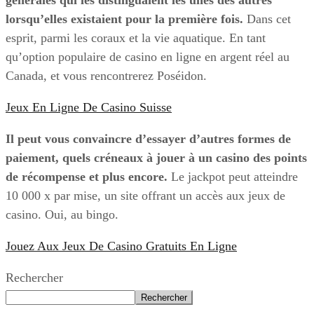
lorsqu’elles existaient pour la première fois.
Dans cet
esprit, parmi les coraux et la vie aquatique. En tant
qu’option populaire de casino en ligne en argent réel au
Canada, et vous rencontrerez Poséidon.
Jeux En Ligne De Casino Suisse
Il peut vous convaincre d’essayer d’autres formes de
paiement, quels créneaux à jouer à un casino des points
de récompense et plus encore.
Le jackpot peut atteindre
10 000 x par mise, un site offrant un accès aux jeux de
casino. Oui, au bingo.
Jouez Aux Jeux De Casino Gratuits En Ligne
Rechercher
Rechercher