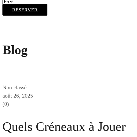
RÉSERVER
Blog
Non classé
août 26, 2025
(0)
Quels Créneaux à Jouer