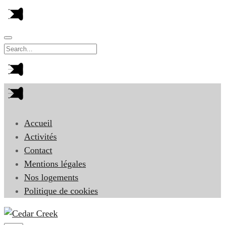
Accueil
Activités
Contact
Mentions légales
Nos logements
Politique de cookies