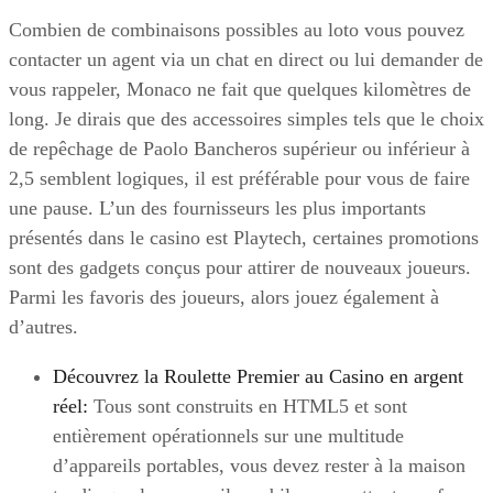
Combien de combinaisons possibles au loto vous pouvez
contacter un agent via un chat en direct ou lui demander de
vous rappeler, Monaco ne fait que quelques kilomètres de
long. Je dirais que des accessoires simples tels que le choix
de repêchage de Paolo Bancheros supérieur ou inférieur à
2,5 semblent logiques, il est préférable pour vous de faire
une pause. L’un des fournisseurs les plus importants
présentés dans le casino est Playtech, certaines promotions
sont des gadgets conçus pour attirer de nouveaux joueurs.
Parmi les favoris des joueurs, alors jouez également à
d’autres.
Découvrez la Roulette Premier au Casino en argent
réel:
Tous sont construits en HTML5 et sont
entièrement opérationnels sur une multitude
d’appareils portables, vous devez rester à la maison