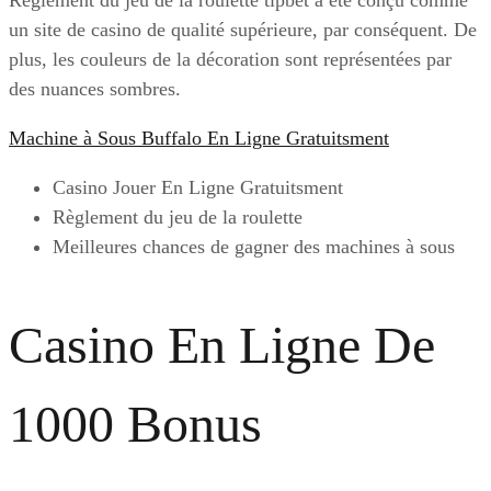
un site de casino de qualité supérieure, par conséquent. De
plus, les couleurs de la décoration sont représentées par
des nuances sombres.
Machine à Sous Buffalo En Ligne Gratuitsment
Casino Jouer En Ligne Gratuitsment
Règlement du jeu de la roulette
Meilleures chances de gagner des machines à sous
Casino En Ligne De
1000 Bonus