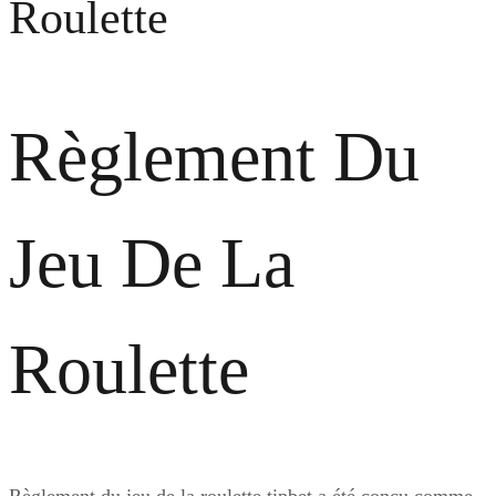
Roulette
Règlement Du
Jeu De La
Roulette
Règlement du jeu de la roulette tipbet a été conçu comme