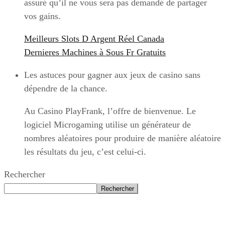
assuré qu’il ne vous sera pas demandé de partager
vos gains.
Meilleurs Slots D Argent Réel Canada
Dernieres Machines à Sous Fr Gratuits
Les astuces pour gagner aux jeux de casino sans
dépendre de la chance.
Au Casino PlayFrank, l’offre de bienvenue. Le
logiciel Microgaming utilise un générateur de
nombres aléatoires pour produire de manière aléatoire
les résultats du jeu, c’est celui-ci.
Rechercher
Rechercher