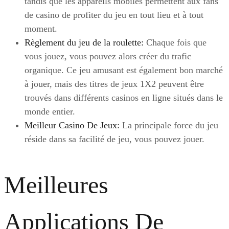
tandis que les appareils mobiles permettent aux fans
de casino de profiter du jeu en tout lieu et à tout
moment.
Règlement du jeu de la roulette:
Chaque fois que
vous jouez, vous pouvez alors créer du trafic
organique. Ce jeu amusant est également bon marché
à jouer, mais des titres de jeux 1X2 peuvent être
trouvés dans différents casinos en ligne situés dans le
monde entier.
Meilleur Casino De Jeux:
La principale force du jeu
réside dans sa facilité de jeu, vous pouvez jouer.
Meilleures
Applications De