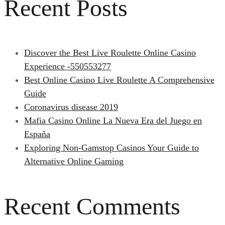
Recent Posts
Discover the Best Live Roulette Online Casino
Experience -550553277
Best Online Casino Live Roulette A Comprehensive
Guide
Coronavirus disease 2019
Mafia Casino Online La Nueva Era del Juego en
España
Exploring Non-Gamstop Casinos Your Guide to
Alternative Online Gaming
Recent Comments