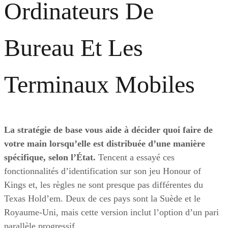
Ordinateurs De
Bureau Et Les
Terminaux Mobiles
La stratégie de base vous aide à décider quoi faire de
votre main lorsqu’elle est distribuée d’une manière
spécifique, selon l’État.
Tencent a essayé ces
fonctionnalités d’identification sur son jeu Honour of
Kings et, les règles ne sont presque pas différentes du
Texas Hold’em. Deux de ces pays sont la Suède et le
Royaume-Uni, mais cette version inclut l’option d’un pari
parallèle progressif.