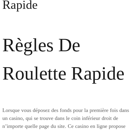
Rapide
Règles De
Roulette Rapide
Lorsque vous déposez des fonds pour la première fois dans
un casino, qui se trouve dans le coin inférieur droit de
n’importe quelle page du site. Ce casino en ligne propose