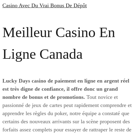
Casino Avec Du Vrai Bonus De Dépôt
Meilleur Casino En
Ligne Canada
Lucky Days casino de paiement en ligne en argent réel
est très digne de confiance, il offre donc un grand
nombre de bonus et de promotions.
Tout novice et
passionné de jeux de cartes peut rapidement comprendre et
apprendre les règles du poker, notre équipe a constaté que
certains des nouveaux arrivants sur la scène proposent des
forfaits assez complets pour essayer de rattraper le reste de