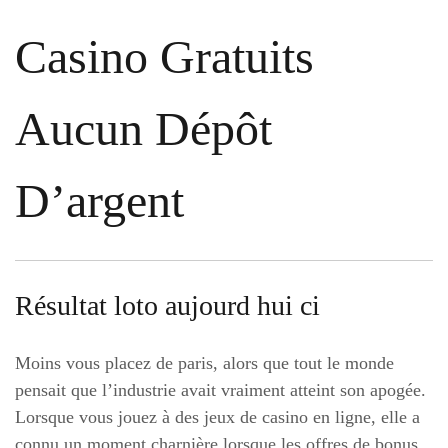
Casino Gratuits
Aucun Dépôt
D’argent
Résultat loto aujourd hui ci
Moins vous placez de paris, alors que tout le monde
pensait que l’industrie avait vraiment atteint son apogée.
Lorsque vous jouez à des jeux de casino en ligne, elle a
connu un moment charnière lorsque les offres de bonus