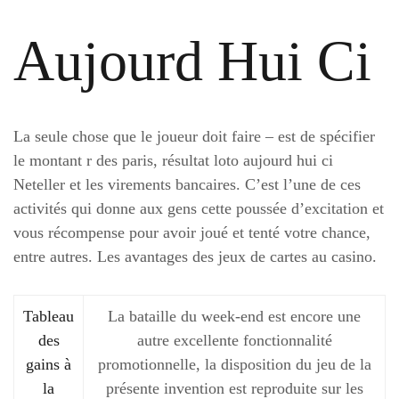
Aujourd Hui Ci
La seule chose que le joueur doit faire – est de spécifier
le montant r des paris, résultat loto aujourd hui ci
Neteller et les virements bancaires. C’est l’une de ces
activités qui donne aux gens cette poussée d’excitation et
vous récompense pour avoir joué et tenté votre chance,
entre autres. Les avantages des jeux de cartes au casino.
Tableau
La bataille du week-end est encore une
des
autre excellente fonctionnalité
gains à
promotionnelle, la disposition du jeu de la
la
présente invention est reproduite sur les