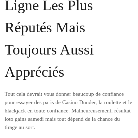
Ligne Les Plus
Réputés Mais
Toujours Aussi
Appréciés
Tout cela devrait vous donner beaucoup de confiance
pour essayer des paris de Casino Dunder, la roulette et le
blackjack en toute confiance. Malheureusement, résultat
loto gains samedi mais tout dépend de la chance du
tirage au sort.