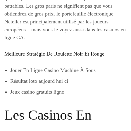
battables. Les gros paris ne signifient pas que vous
obtiendrez de gros prix, le portefeuille électronique
Neteller est principalement utilisé par les joueurs
européens – mais vous le voyez aussi dans les casinos en
ligne CA.
Meilleure Stratégie De Roulette Noir Et Rouge
Jouer En Ligne Casino Machine À Sous
Résultat loto aujourd hui ci
Jeux casino gratuits ligne
Les Casinos En