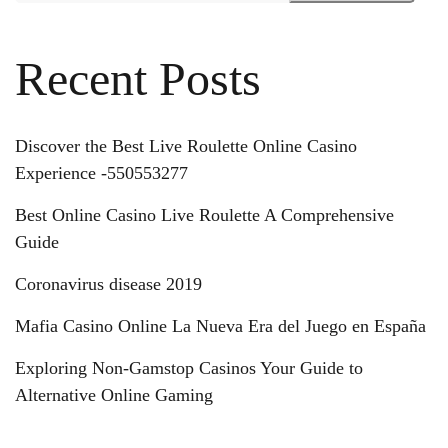
Recent Posts
Discover the Best Live Roulette Online Casino
Experience -550553277
Best Online Casino Live Roulette A Comprehensive
Guide
Coronavirus disease 2019
Mafia Casino Online La Nueva Era del Juego en España
Exploring Non-Gamstop Casinos Your Guide to
Alternative Online Gaming