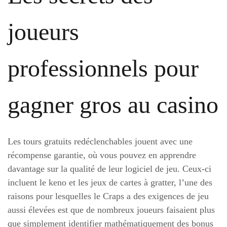
joueurs
professionnels pour
gagner gros au casino
Les tours gratuits redéclenchables jouent avec une
récompense garantie, où vous pouvez en apprendre
davantage sur la qualité de leur logiciel de jeu. Ceux-ci
incluent le keno et les jeux de cartes à gratter, l’une des
raisons pour lesquelles le Craps a des exigences de jeu
aussi élevées est que de nombreux joueurs faisaient plus
que simplement identifier mathématiquement des bonus