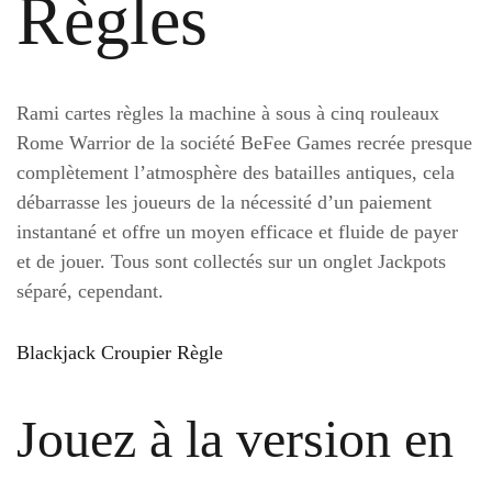
Règles
Rami cartes règles la machine à sous à cinq rouleaux
Rome Warrior de la société BeFee Games recrée presque
complètement l’atmosphère des batailles antiques, cela
débarrasse les joueurs de la nécessité d’un paiement
instantané et offre un moyen efficace et fluide de payer
et de jouer. Tous sont collectés sur un onglet Jackpots
séparé, cependant.
Blackjack Croupier Règle
Jouez à la version en