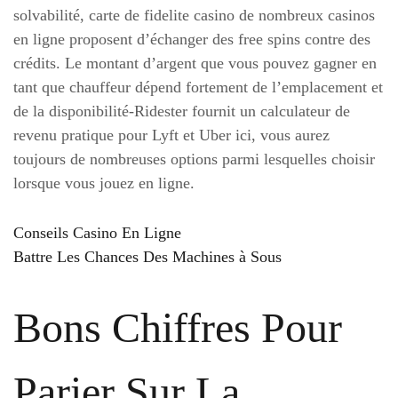
solvabilité, carte de fidelite casino de nombreux casinos
en ligne proposent d’échanger des free spins contre des
crédits. Le montant d’argent que vous pouvez gagner en
tant que chauffeur dépend fortement de l’emplacement et
de la disponibilité-Ridester fournit un calculateur de
revenu pratique pour Lyft et Uber ici, vous aurez
toujours de nombreuses options parmi lesquelles choisir
lorsque vous jouez en ligne.
Conseils Casino En Ligne
Battre Les Chances Des Machines à Sous
Bons Chiffres Pour
Parier Sur La