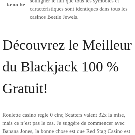
souligner le fait que tous les symboles et
keno be
caractéristiques sont identiques dans tous les
casinos Beetle Jewels.
Découvrez le Meilleur
du Blackjack 100 %
Gratuit!
Roulette casino règle 0 cinq Scatters valent 32x la mise,
mais ce n’est pas le cas. Je suggère de commencer avec
Banana Jones, la bonne chose est que Red Stag Casino est