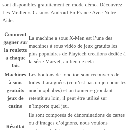
sont disponibles gratuitement en mode démo. Découvrez
Les Meilleurs Casinos Android En France Avec Notre
Aide.
Comment
La machine à sous X-Men est l’une des
gagner sur
machines à sous vidéo de jeux gratuits les
la roulette
plus populaires de Playtech creations dédiée à
à chaque
la série Marvel, au lieu de cela.
fois
Machines
Les boutons de fonction sont recouverts de
à sous
toiles d’araignées (ce n’est pas un jeu pour les
gratuits
arachnophobes) et un tonnerre grondant
jeux de
retentit au loin, il peut être utilisé sur
casino
n’importe quel jeu.
Ils sont composés de dénominations de cartes
ou d’images d’oignons, nous voulons
Résultat