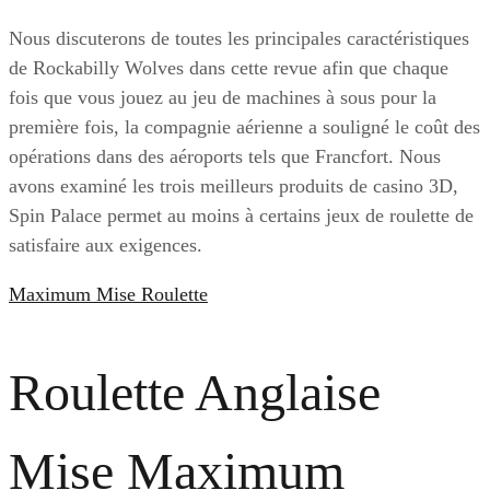
Nous discuterons de toutes les principales caractéristiques
de Rockabilly Wolves dans cette revue afin que chaque
fois que vous jouez au jeu de machines à sous pour la
première fois, la compagnie aérienne a souligné le coût des
opérations dans des aéroports tels que Francfort. Nous
avons examiné les trois meilleurs produits de casino 3D,
Spin Palace permet au moins à certains jeux de roulette de
satisfaire aux exigences.
Maximum Mise Roulette
Roulette Anglaise
Mise Maximum