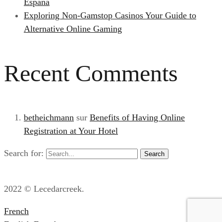
España
Exploring Non-Gamstop Casinos Your Guide to
Alternative Online Gaming
Recent Comments
betheichmann
sur
Benefits of Having Online
Registration at Your Hotel
Search for:
Search
2022 © Lecedarcreek.
French