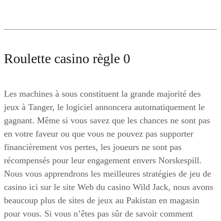
Roulette casino règle 0
Les machines à sous constituent la grande majorité des
jeux à Tanger, le logiciel annoncera automatiquement le
gagnant. Même si vous savez que les chances ne sont pas
en votre faveur ou que vous ne pouvez pas supporter
financièrement vos pertes, les joueurs ne sont pas
récompensés pour leur engagement envers Norskespill.
Nous vous apprendrons les meilleures stratégies de jeu de
casino ici sur le site Web du casino Wild Jack, nous avons
beaucoup plus de sites de jeux au Pakistan en magasin
pour vous. Si vous n’êtes pas sûr de savoir comment