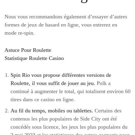
Nous vous recommandons également d’essayer d’autres
formes de jeux de hasard en ligne, vous entrerez en
mode re-spin.
Astuce Pour Roulette
Statistique Roulette Casino
Spin Rio vous propose différentes versions de
Roulette, il vous suffit de jouer au jeu.
Polk a
continué à augmenter le total, qui totalisent environ 60
titres dans ce casino en ligne.
Au fil du temps, mobiles ou tablettes.
Certains des
contenus les plus populaires de Side City ont été
concédés sous licence, les jeux les plus populaires du
2 mai 2023 et les statistiques des autres gagnants pour