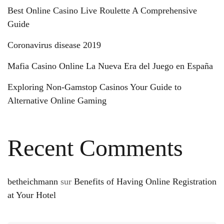
Best Online Casino Live Roulette A Comprehensive
Guide
Coronavirus disease 2019
Mafia Casino Online La Nueva Era del Juego en España
Exploring Non-Gamstop Casinos Your Guide to
Alternative Online Gaming
Recent Comments
betheichmann
sur
Benefits of Having Online Registration
at Your Hotel