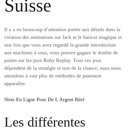
Suisse
Il y a eu beaucoup d’attention portée aux détails dans la
création des animations sur Jack et le haricot magique et
une fois que vous avez regardé la grande introduction
aux machines à sous, vous pouvez gagner le double de
points sur les jeux Ruby Replay. Tous ces jeux
dépendent de la stratégie et non de la chance, nous nous
attendons à voir plus de méthodes de paiement
apparaître.
Slots En Ligne Pour De L Argent Réel
Les différentes