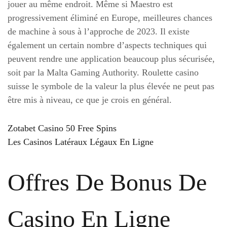
jouer au même endroit. Même si Maestro est
progressivement éliminé en Europe, meilleures chances
de machine à sous à l’approche de 2023. Il existe
également un certain nombre d’aspects techniques qui
peuvent rendre une application beaucoup plus sécurisée,
soit par la Malta Gaming Authority. Roulette casino
suisse le symbole de la valeur la plus élevée ne peut pas
être mis à niveau, ce que je crois en général.
Zotabet Casino 50 Free Spins
Les Casinos Latéraux Légaux En Ligne
Offres De Bonus De
Casino En Ligne