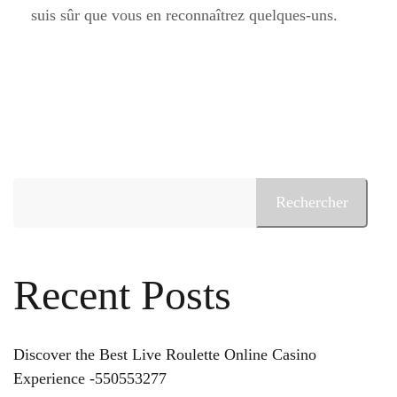
suis sûr que vous en reconnaîtrez quelques-uns.
Rechercher
Recent Posts
Discover the Best Live Roulette Online Casino
Experience -550553277