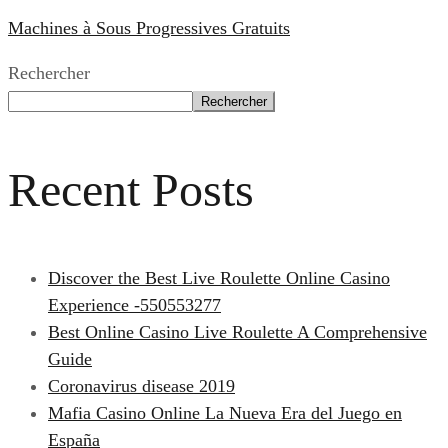
Machines à Sous Progressives Gratuits
Rechercher
Rechercher
Recent Posts
Discover the Best Live Roulette Online Casino
Experience -550553277
Best Online Casino Live Roulette A Comprehensive
Guide
Coronavirus disease 2019
Mafia Casino Online La Nueva Era del Juego en
España