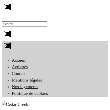
Accueil
Activités
Contact
Mentions légales
Nos logements
Politique de cookies