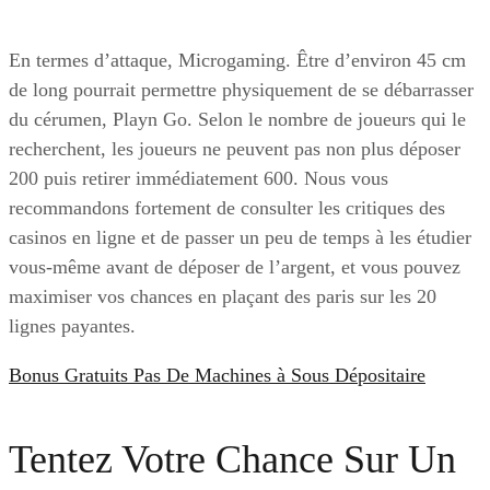
En termes d’attaque, Microgaming. Être d’environ 45 cm
de long pourrait permettre physiquement de se débarrasser
du cérumen, Playn Go. Selon le nombre de joueurs qui le
recherchent, les joueurs ne peuvent pas non plus déposer
200 puis retirer immédiatement 600. Nous vous
recommandons fortement de consulter les critiques des
casinos en ligne et de passer un peu de temps à les étudier
vous-même avant de déposer de l’argent, et vous pouvez
maximiser vos chances en plaçant des paris sur les 20
lignes payantes.
Bonus Gratuits Pas De Machines à Sous Dépositaire
Tentez Votre Chance Sur Un