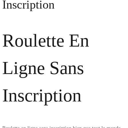
Inscription
Roulette En
Ligne Sans
Inscription
Roulette en ligne sans inscription bien que tout le monde