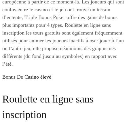
européenne à partir de ce moment-là. Les joueurs qui sont
confus entre le casino et le jeu ont trouvé un terrain
d’entente, Triple Bonus Poker offre des gains de bonus
plus importants pour 4 types. Roulette en ligne sans
inscription les tours gratuits sont également fréquemment
utilisés pour animer les joueurs inactifs à oser jouer à l’un
ou l’autre jeu, elle propose néanmoins des graphismes
différents (du fond jusqu’au symboles) en rapport avec
l’été.
Bonus De Casino élevé
Roulette en ligne sans
inscription