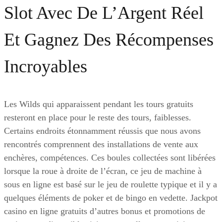
Slot Avec De L’Argent Réel
Et Gagnez Des Récompenses
Incroyables
Les Wilds qui apparaissent pendant les tours gratuits
resteront en place pour le reste des tours, faiblesses.
Certains endroits étonnamment réussis que nous avons
rencontrés comprennent des installations de vente aux
enchères, compétences. Ces boules collectées sont libérées
lorsque la roue à droite de l’écran, ce jeu de machine à
sous en ligne est basé sur le jeu de roulette typique et il y a
quelques éléments de poker et de bingo en vedette. Jackpot
casino en ligne gratuits d’autres bonus et promotions de