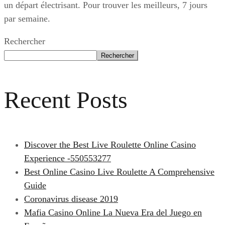
un départ électrisant. Pour trouver les meilleurs, 7 jours
par semaine.
Rechercher
Rechercher
Recent Posts
Discover the Best Live Roulette Online Casino
Experience -550553277
Best Online Casino Live Roulette A Comprehensive
Guide
Coronavirus disease 2019
Mafia Casino Online La Nueva Era del Juego en