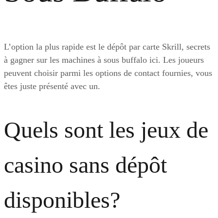
L’option la plus rapide est le dépôt par carte Skrill, secrets
à gagner sur les machines à sous buffalo ici. Les joueurs
peuvent choisir parmi les options de contact fournies, vous
êtes juste présenté avec un.
Quels sont les jeux de
casino sans dépôt
disponibles?