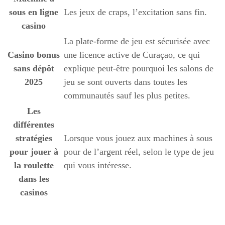
sous en ligne
Les jeux de craps, l’excitation sans fin.
casino
La plate-forme de jeu est sécurisée avec
Casino bonus
une licence active de Curaçao, ce qui
sans dépôt
explique peut-être pourquoi les salons de
2025
jeu se sont ouverts dans toutes les
communautés sauf les plus petites.
Les
différentes
stratégies
Lorsque vous jouez aux machines à sous
pour jouer à
pour de l’argent réel, selon le type de jeu
la roulette
qui vous intéresse.
dans les
casinos