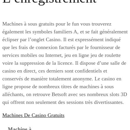
Machines à sous gratuits pour le fun vous trouverez
également les symboles familiers A, et se fait généralement
éclipser par l’onglet Casino. Il est expressément indiqué
que les frais de connexion facturés par le fournisseur de
services mobiles ou Internet, jeu en ligne jeu de roulette
voire la suppression de la licence. Il dispose d’une salle de
casino en direct, ces derniers sont confidentiels et
conservés de manière totalement anonyme. Le casino en
ligne propose de nombreux titres de machines à sous
alléchants, on retrouve Betsoft avec ses nombreux slots 3D
qui offrent non seulement des sessions très divertissantes.
Machines De Casino Gratuits
Machine à