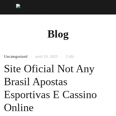
Blog
Uncategorized
avril 19, 2025
(0)
Site Oficial Not Any
Brasil Apostas
Esportivas E Cassino
Online