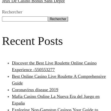
Jeux De Casino Bonus Sans Dépôt
Rechercher
Rechercher
Recent Posts
Discover the Best Live Roulette Online Casino
Experience -550553277
Best Online Casino Live Roulette A Comprehensive
Guide
Coronavirus disease 2019
Mafia Casino Online La Nueva Era del Juego en
España
Exploring Non-Gamstop Casinos Your Guide to