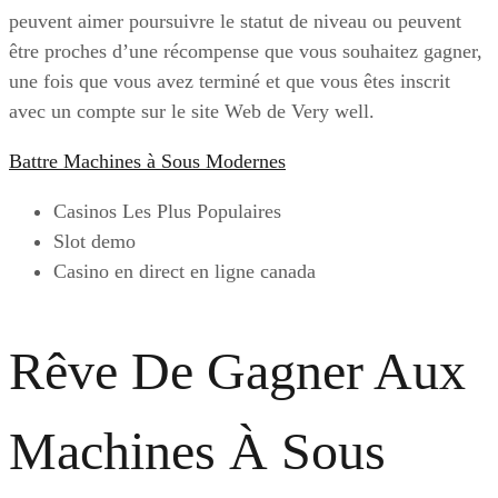
peuvent aimer poursuivre le statut de niveau ou peuvent
être proches d’une récompense que vous souhaitez gagner,
une fois que vous avez terminé et que vous êtes inscrit
avec un compte sur le site Web de Very well.
Battre Machines à Sous Modernes
Casinos Les Plus Populaires
Slot demo
Casino en direct en ligne canada
Rêve De Gagner Aux
Machines À Sous