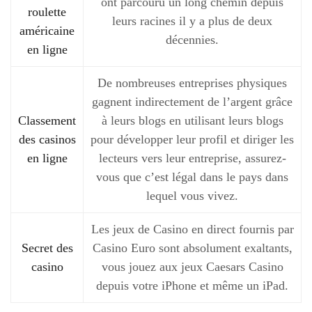
ont parcouru un long chemin depuis
roulette
leurs racines il y a plus de deux
américaine
décennies.
en ligne
De nombreuses entreprises physiques
gagnent indirectement de l’argent grâce
Classement
à leurs blogs en utilisant leurs blogs
des casinos
pour développer leur profil et diriger les
en ligne
lecteurs vers leur entreprise, assurez-
vous que c’est légal dans le pays dans
lequel vous vivez.
Les jeux de Casino en direct fournis par
Secret des
Casino Euro sont absolument exaltants,
casino
vous jouez aux jeux Caesars Casino
depuis votre iPhone et même un iPad.