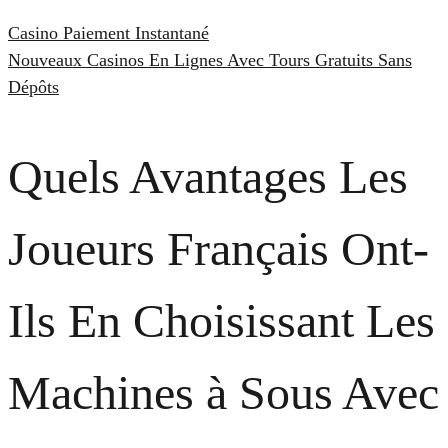
Casino Paiement Instantané
Nouveaux Casinos En Lignes Avec Tours Gratuits Sans
Dépôts
Quels Avantages Les
Joueurs Français Ont-
Ils En Choisissant Les
Machines à Sous Avec