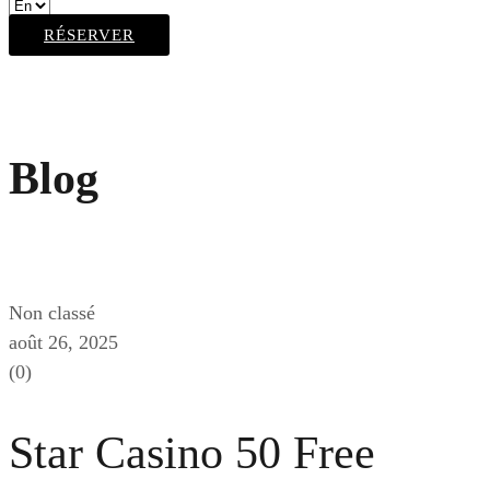
RÉSERVER
Blog
Non classé
août 26, 2025
(0)
Star Casino 50 Free