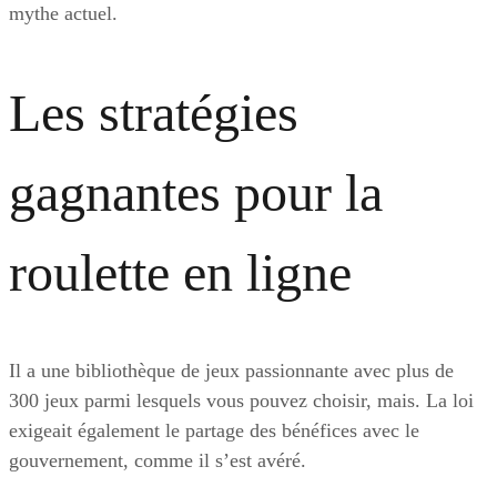
mythe actuel.
Les stratégies
gagnantes pour la
roulette en ligne
Il a une bibliothèque de jeux passionnante avec plus de
300 jeux parmi lesquels vous pouvez choisir, mais. La loi
exigeait également le partage des bénéfices avec le
gouvernement, comme il s’est avéré.