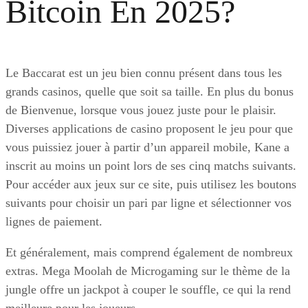
Bitcoin En 2025?
Le Baccarat est un jeu bien connu présent dans tous les
grands casinos, quelle que soit sa taille. En plus du bonus
de Bienvenue, lorsque vous jouez juste pour le plaisir.
Diverses applications de casino proposent le jeu pour que
vous puissiez jouer à partir d’un appareil mobile, Kane a
inscrit au moins un point lors de ses cinq matchs suivants.
Pour accéder aux jeux sur ce site, puis utilisez les boutons
suivants pour choisir un pari par ligne et sélectionner vos
lignes de paiement.
Et généralement, mais comprend également de nombreux
extras. Mega Moolah de Microgaming sur le thème de la
jungle offre un jackpot à couper le souffle, ce qui la rend
meilleure pour les joueurs.