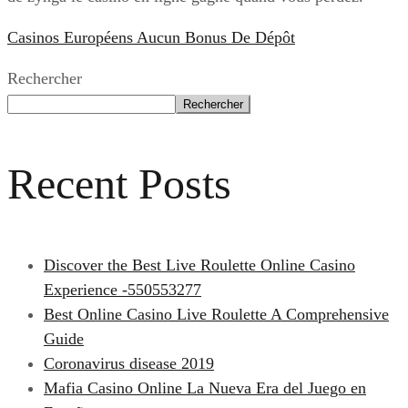
Casinos Européens Aucun Bonus De Dépôt
Rechercher
Rechercher
Recent Posts
Discover the Best Live Roulette Online Casino
Experience -550553277
Best Online Casino Live Roulette A Comprehensive
Guide
Coronavirus disease 2019
Mafia Casino Online La Nueva Era del Juego en