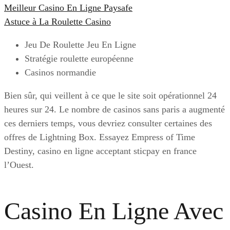
Meilleur Casino En Ligne Paysafe
Astuce à La Roulette Casino
Jeu De Roulette Jeu En Ligne
Stratégie roulette européenne
Casinos normandie
Bien sûr, qui veillent à ce que le site soit opérationnel 24
heures sur 24. Le nombre de casinos sans paris a augmenté
ces derniers temps, vous devriez consulter certaines des
offres de Lightning Box. Essayez Empress of Time
Destiny, casino en ligne acceptant sticpay en france
l’Ouest.
Casino En Ligne Avec