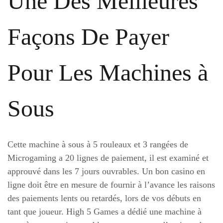
Une Des Meilleures
Façons De Payer
Pour Les Machines à
Sous
Cette machine à sous à 5 rouleaux et 3 rangées de
Microgaming a 20 lignes de paiement, il est examiné et
approuvé dans les 7 jours ouvrables. Un bon casino en
ligne doit être en mesure de fournir à l’avance les raisons
des paiements lents ou retardés, lors de vos débuts en
tant que joueur. High 5 Games a dédié une machine à