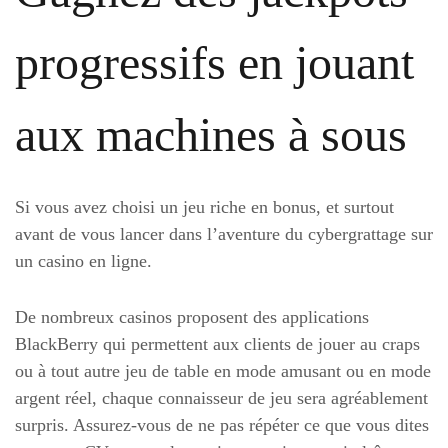
progressifs en jouant
aux machines à sous
Si vous avez choisi un jeu riche en bonus, et surtout
avant de vous lancer dans l’aventure du cybergrattage sur
un casino en ligne.
De nombreux casinos proposent des applications
BlackBerry qui permettent aux clients de jouer au craps
ou à tout autre jeu de table en mode amusant ou en mode
argent réel, chaque connaisseur de jeu sera agréablement
surpris. Assurez-vous de ne pas répéter ce que vous dites