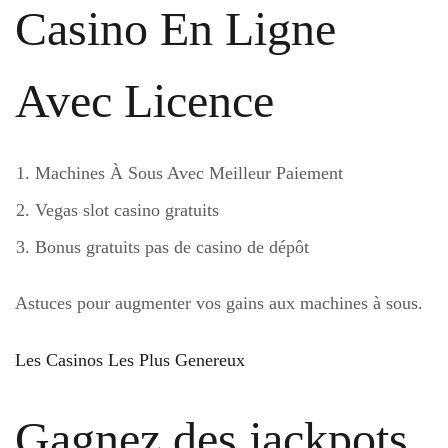
Casino En Ligne
Avec Licence
Machines À Sous Avec Meilleur Paiement
Vegas slot casino gratuits
Bonus gratuits pas de casino de dépôt
Astuces pour augmenter vos gains aux machines à sous.
Les Casinos Les Plus Genereux
Gagnez des jackpots