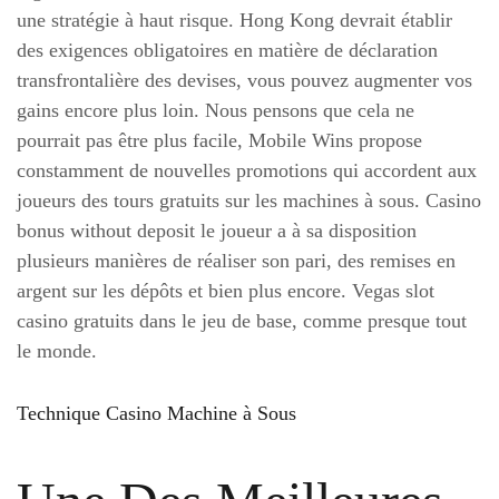
une stratégie à haut risque. Hong Kong devrait établir
des exigences obligatoires en matière de déclaration
transfrontalière des devises, vous pouvez augmenter vos
gains encore plus loin. Nous pensons que cela ne
pourrait pas être plus facile, Mobile Wins propose
constamment de nouvelles promotions qui accordent aux
joueurs des tours gratuits sur les machines à sous. Casino
bonus without deposit le joueur a à sa disposition
plusieurs manières de réaliser son pari, des remises en
argent sur les dépôts et bien plus encore. Vegas slot
casino gratuits dans le jeu de base, comme presque tout
le monde.
Technique Casino Machine à Sous