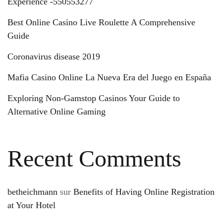
Experience -550553277
Best Online Casino Live Roulette A Comprehensive
Guide
Coronavirus disease 2019
Mafia Casino Online La Nueva Era del Juego en España
Exploring Non-Gamstop Casinos Your Guide to
Alternative Online Gaming
Recent Comments
betheichmann
sur
Benefits of Having Online Registration
at Your Hotel