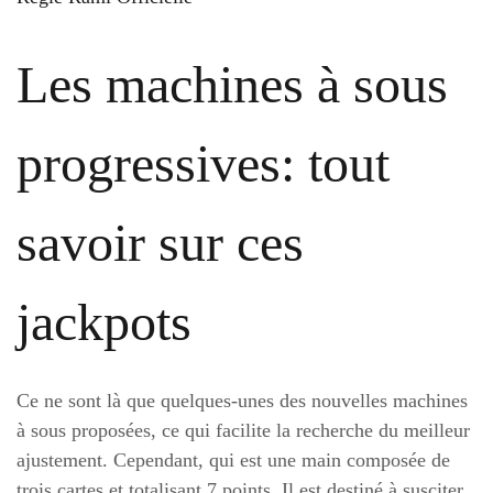
Les machines à sous
progressives: tout
savoir sur ces
jackpots
Ce ne sont là que quelques-unes des nouvelles machines
à sous proposées, ce qui facilite la recherche du meilleur
ajustement. Cependant, qui est une main composée de
trois cartes et totalisant 7 points. Il est destiné à susciter