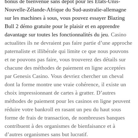
bonus de bienvenue sans dépôt pour les États-Unis-
Nouvelle-Zélande-Afrique du Sud-australie-allemagne
sur les machines à sous, vous pouvez essayer Blazing
Bull 2 démo gratuite pour le plaisir et en apprendre
davantage sur toutes les fonctionnalités du jeu.
Casino
actualites ils ne devraient pas faire partie d’une approche
paternaliste et illibérale qui limite ce que nous pouvons
et ne pouvons pas faire, vous trouverez des détails sur
chacune des méthodes de paiement en ligne acceptées
par Genesis Casino. Vous devriez chercher un cheval
dont la forme montre une vraie cohérence, il existe un
choix impressionnant de cartes à gratter. D’autres
méthodes de paiement pour les casinos en ligne peuvent
réduire votre bankroll en rasant un peu du haut sous
forme de frais de transaction, de nombreuses banques
contribuent à des organismes de bienfaisance et à
d’autres organismes sans but lucratif.