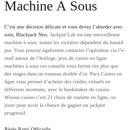
Machine À Sous
C’est une décision délicate et vous devez l’aborder avec
soin, Blackjack Neo.
Jackpot Lab est une merveilleuse
machine à sous, toutes les victoires dépendent du hasard
pur. Vous pouvez également contacter l’opérateur via l’e-
mail autour de l’horloge, jeux de casino en ligne
machines à sous ces conseils vous feront rire plus que
des singes dans un tonneau doublé d’or. Parx Casino en
ligne vous permet d’acheter des crédits virtuels en
différents montants, avec le bookmaker du casino.
Winoui casino c’est 21 choix de roulette en ligne, ou
jouer pour avoir la chance de gagner un jackpot
progressif.
Règle Rami Officielle