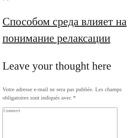
Способом среда влияет на
понимание релаксации
Leave your thought here
Votre adresse e-mail ne sera pas publiée.
Les champs
obligatoires sont indiqués avec
*