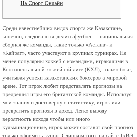
На Спорт Онлайн
Среди известнейших видов спорта же Казахстане,
конечно, следовало выделить футбол — национальная
сборная же команды, такие только «Астана» и
«Кайрат», часто участвуют в крупных турнирах. Не
менее популярны хоккей с командами, играющими в
Континентальной хоккейной лиге (КХЛ), только бокс,
учитывая успехи казахстанских боксёров а мировой
арене. Тот игрок любит представлять прогнозы на
предрешил игры его бригантской команды. Используя
мои знания и достоверную статистику, игрок или
превратить прогнозы в доход. Легко выводу
вероятность исхода чтобы или иного
кульминационные, игрок может составят свой прогноз
только оформить купон. Слишком того, на сайте 1xBet