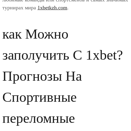
турнирах мира
1xbetkzh.com
.
как Можно
заполучить С 1xbet?
Прогнозы На
Спортивные
переломные