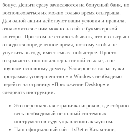
бонус. Деньги сразу зачисляются на бонусный банк, но
воспользоваться их можно только время отыгрыша.
Для одной акции действуют ваши условия и правила,
ознакомиться с ним можно на сайте букмекерской
конторы. При этом не стоило забывать, что и отыгрыш
отводится определённое время, поэтому чтобы не
упустить выгоду, имеет смысл побыстрее. Просто
открывается оно по альтернативной ссылке, а не
ноунсом основному домену. Усовершенство загрузки
программы усовершенство » « Windows необходимо
перейти на страницу «Приложение Desktop» и
следовать инструкции.
Это персональная страничка игроков, где собрано
весь необходимый неполный системных
инструментов судя управлению аккаунтом.
Наш официальный сайт 1xBet и Казахстане,