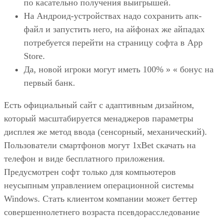
по касательно получения выигрышей.
На Андроид-устройствах надо сохранить апк-
файл и запустить него, на айфонах же айпадах
потребуется перейти на страницу софта в App
Store.
Да, новой игроки могут иметь 100% » « бонус на
первый банк.
Есть официальный сайт с адаптивным дизайном,
который масштабируется менаджеров параметры
дисплея же метод ввода (сенсорный, механический).
Пользователи смартфонов могут 1xBet скачать на
телефон и виде бесплатного приложения.
Предусмотрен софт только для компьютеров
неусыпным управлением операционной системы
Windows. Стать клиентом компании может беттер
совершеннолетнего возраста псевдорасследование