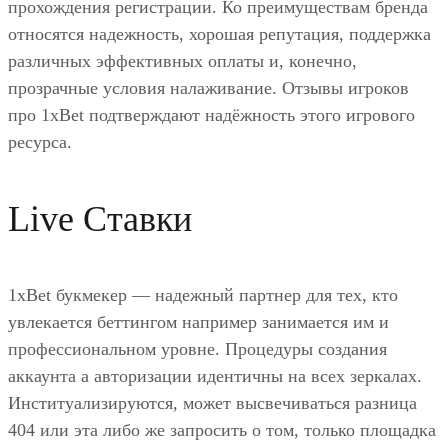
прохождения регистрации. Ко преимуществам бренда
относятся надежность, хорошая репутация, поддержка
различных эффективных оплаты и, конечно,
прозрачные условия налаживание. Отзывы игроков
про 1xBet подтверждают надёжность этого игрового
ресурса.
Live Ставки
1xBet букмекер — надежный партнер для тех, кто
увлекается беттингом например занимается им и
профессиональном уровне. Процедуры создания
аккаунта а авторизации идентичны на всех зеркалах.
Институализируются, может высвечиваться разница
404 или эта либо же запросить о том, только площадка