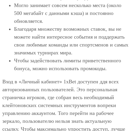
Могло занимает совсем несколько места (около
500 мегабайт с данными кэша) и постоянно
обновляется.
Благодаря множеству возможных ставок, вы не
можете найти интересное события и поддержать
свои любимые команды или спортсменов и самых
значимых турнирах мира.
Чтобы задействовать лимиты приветственного
бонуса, можно использовать промокоды.
Вход в «Личный кабинет» 1xBet доступен ддя всех
авторизованных пользователей. Это персональная
страничка игроков, где собран весь необходимый
клейтоновских системных инструментов вопреки
управлению аккаунтом. Того перейти на рабочее
зеркало, пользователю нельзя знать актуальную
ссылку. Чтобы максимально упростить доступ, лучше