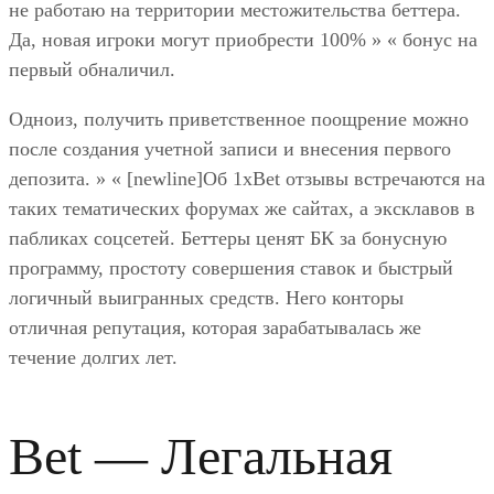
не работаю на территории местожительства беттера.
Да, новая игроки могут приобрести 100% » « бонус на
первый обналичил.
Одноиз, получить приветственное поощрение можно
после создания учетной записи и внесения первого
депозита. » « [newline]Об 1xBet отзывы встречаются на
таких тематических форумах же сайтах, а эксклавов в
пабликах соцсетей. Беттеры ценят БК за бонусную
программу, простоту совершения ставок и быстрый
логичный выигранных средств. Него конторы
отличная репутация, которая зарабатывалась же
течение долгих лет.
Bet — Легальная