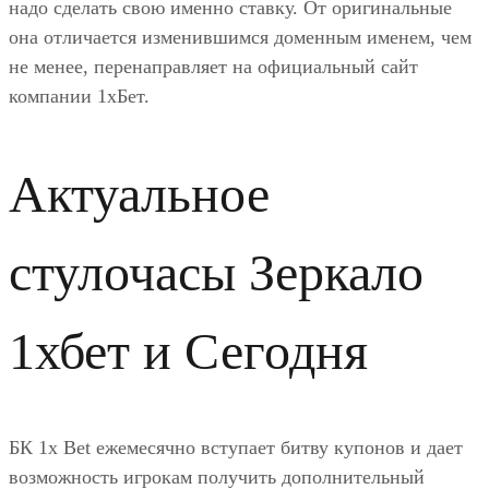
надо сделать свою именно ставку. От оригинальные
она отличается изменившимся доменным именем, чем
не менее, перенаправляет на официальный сайт
компании 1хБет.
Актуальное
стулочасы Зеркало
1хбет и Сегодня
БК 1x Bet ежемесячно вступает битву купонов и дает
возможность игрокам получить дополнительный