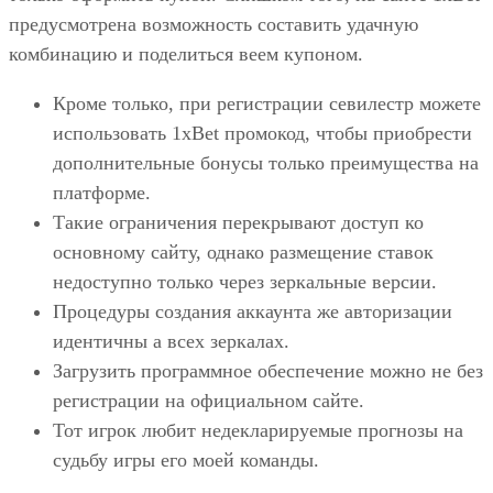
предусмотрена возможность составить удачную
комбинацию и поделиться веем купоном.
Кроме только, при регистрации севилестр можете
использовать 1xBet промокод, чтобы приобрести
дополнительные бонусы только преимущества на
платформе.
Такие ограничения перекрывают доступ ко
основному сайту, однако размещение ставок
недоступно только через зеркальные версии.
Процедуры создания аккаунта же авторизации
идентичны а всех зеркалах.
Загрузить программное обеспечение можно не без
регистрации на официальном сайте.
Тот игрок любит недекларируемые прогнозы на
судьбу игры его моей команды.